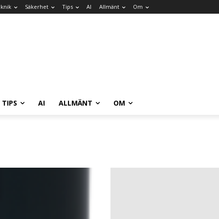
knik
Säkerhet
Tips
AI
Allmänt
Om
TIPS
AI
ALLMÄNT
OM