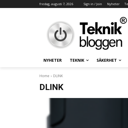
fredag, augusti 7, 2026
Sign in / Join
Nyheter
Te
NYHETER
TEKNIK
SÄKERHET
Home
DLINK
DLINK