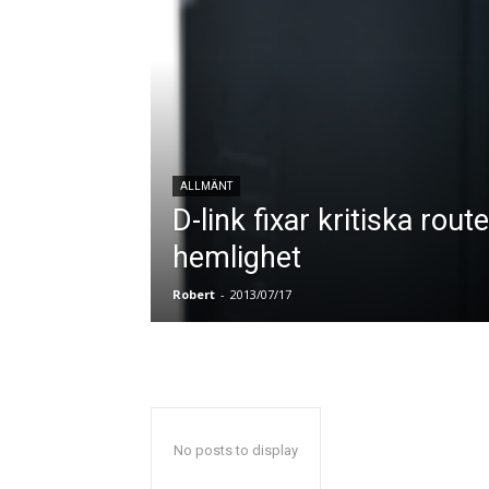
ALLMÄNT
D-link fixar kritiska rout
hemlighet
Robert
-
2013/07/17
No posts to display