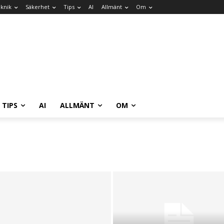
knik
Säkerhet
Tips
AI
Allmänt
Om
TIPS
AI
ALLMÄNT
OM