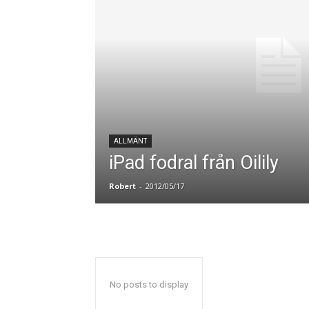
ALLMÄNT
iPad fodral från Oilily
Robert
-
2012/05/17
No posts to display