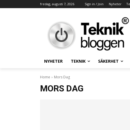
fredag, augusti 7, 2026
Sign in / Join
Nyheter
Te
NYHETER
TEKNIK
SÄKERHET
Home
Mors Dag
MORS DAG