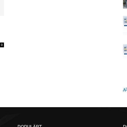
0
POPULÄRT
P