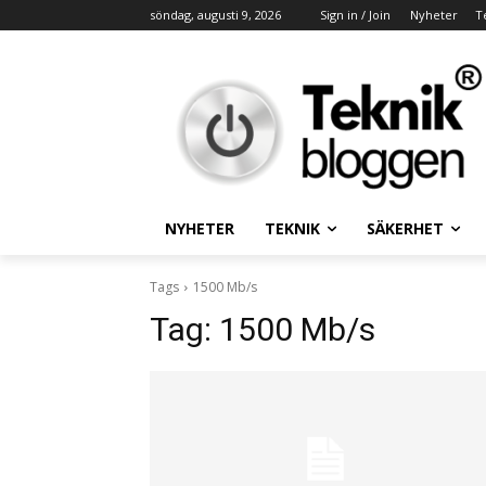
söndag, augusti 9, 2026
Sign in / Join
Nyheter
T
NYHETER
TEKNIK
SÄKERHET
Tags
1500 Mb/s
Tag:
1500 Mb/s