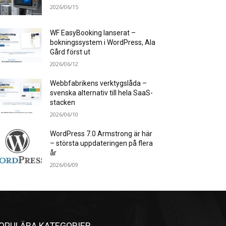
2026/06/15
WF EasyBooking lanserat –
bokningssystem i WordPress, Ala
Gård först ut
2026/06/12
Webbfabrikens verktygslåda –
svenska alternativ till hela SaaS-
stacken
2026/06/10
WordPress 7.0 Armstrong är här
– största uppdateringen på flera
år
2026/06/09
OPULÄRA KATEGORIER