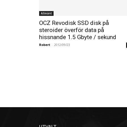
Allmänt
OCZ Revodisk SSD disk på
steroider överför data på
hissnande 1.5 Gbyte / sekund
Robert
-
2012/09/23
UTVALT