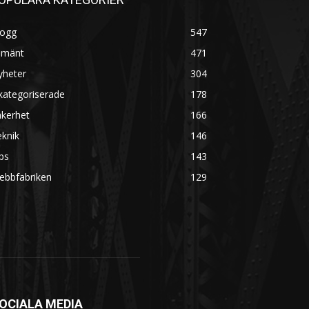
logg
547
lmänt
471
yheter
304
kategoriserade
178
äkerhet
166
knik
146
ps
143
ebbfabriken
129
OCIALA MEDIA