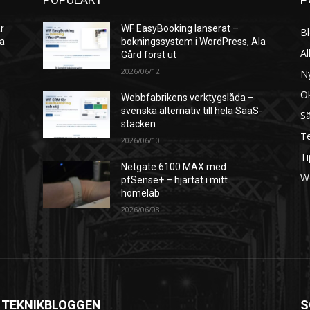
r
WF EasyBooking lanserat –
B
ra
bokningssystem i WordPress, Ala
Al
Gård först ut
2026/06/12
N
O
Webbfabrikens verktygslåda –
svenska alternativ till hela SaaS-
S
stacken
Te
2026/06/10
Ti
Netgate 6100 MAX med
W
pfSense+ – hjärtat i mitt
homelab
2026/06/08
 TEKNIKBLOGGEN
S