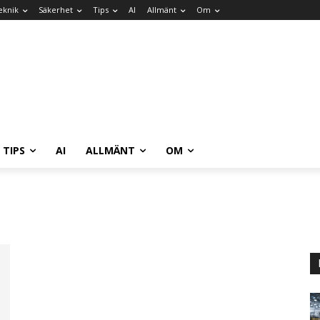
eknik
Säkerhet
Tips
AI
Allmänt
Om
TIPS
AI
ALLMÄNT
OM