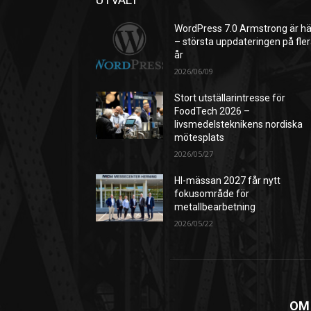
WordPress 7.0 Armstrong är hä
– största uppdateringen på fle
år
2026/06/09
Stort utställarintresse för
FoodTech 2026 –
livsmedelsteknikens nordiska
mötesplats
2026/05/27
HI-mässan 2027 får nytt
fokusområde för
metallbearbetning
2026/05/22
OM