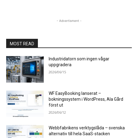
- Advertisment -
MOST READ
Industridatorn som ingen vågar
uppgradera
2026/06/15
WF EasyBooking lanserat –
bokningssystem i WordPress, Ala Gård
först ut
2026/06/12
Webbfabrikens verktygslåda – svenska
alternativ till hela SaaS-stacken