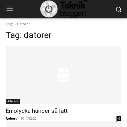
Tags
Datorer
Tag:
datorer
Allmänt
En olycka händer så lätt
Robert
-
2011/12/22
0