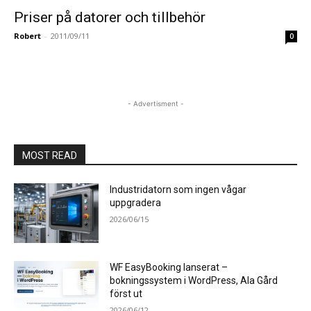
Priser på datorer och tillbehör
Robert
-
2011/09/11
0
- Advertisment -
MOST READ
Industridatorn som ingen vågar
uppgradera
2026/06/15
WF EasyBooking lanserat –
bokningssystem i WordPress, Ala Gård
först ut
2026/06/12