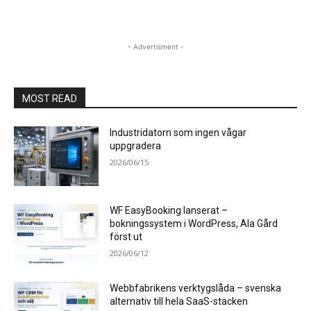
- Advertisment -
MOST READ
Industridatorn som ingen vågar
uppgradera
2026/06/15
WF EasyBooking lanserat –
bokningssystem i WordPress, Ala Gård
först ut
2026/06/12
Webbfabrikens verktygslåda – svenska
alternativ till hela SaaS-stacken