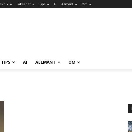
eknik
Säkerhet
Tips
AI
Allmänt
Om
TIPS
AI
ALLMÄNT
OM