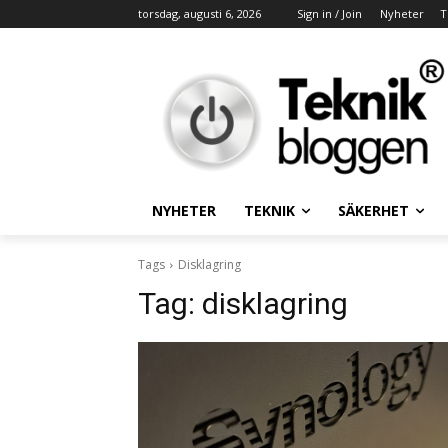
torsdag, augusti 6, 2026
Sign in / Join
Nyheter
T
NYHETER
TEKNIK
SÄKERHET
Tags
Disklagring
Tag:
disklagring