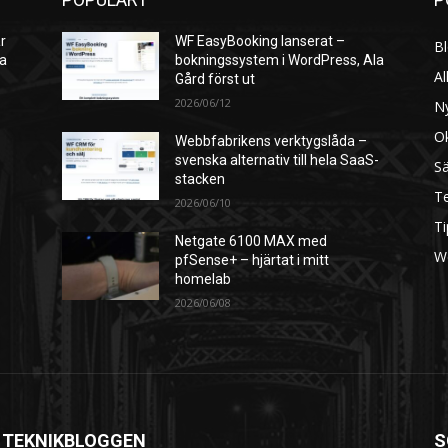
r
WF EasyBooking lanserat –
B
ra
bokningssystem i WordPress, Ala
Al
Gård först ut
2026/06/12
N
O
Webbfabrikens verktygslåda –
svenska alternativ till hela SaaS-
S
stacken
Te
2026/06/10
Ti
Netgate 6100 MAX med
W
pfSense+ – hjärtat i mitt
homelab
2026/06/08
 TEKNIKBLOGGEN
S