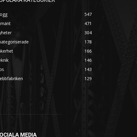
logg
547
lmänt
471
yheter
304
kategoriserade
178
äkerhet
166
knik
146
ps
143
ebbfabriken
129
OCIALA MEDIA