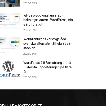
2026/06/15
WF EasyBooking lanserat –
bokningssystem i WordPress, Ala
Gård först ut
2026/06/12
Webbfabrikens verktygslåda –
svenska alternativ till hela SaaS-
stacken
2026/06/10
WordPress 7.0 Armstrong är här
– största uppdateringen på flera
år
2026/06/09
OPULÄRA KATEGORIER