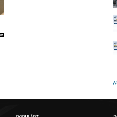
10
POPULÄRT
P