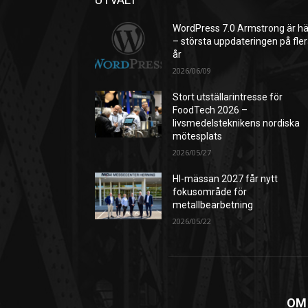
WordPress 7.0 Armstrong är hä
– största uppdateringen på fle
år
2026/06/09
Stort utställarintresse för
FoodTech 2026 –
livsmedelsteknikens nordiska
mötesplats
2026/05/27
HI-mässan 2027 får nytt
fokusområde för
metallbearbetning
2026/05/22
OM