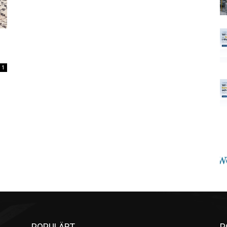
1
POPULÄRT
P