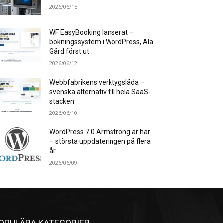
2026/06/15
WF EasyBooking lanserat –
bokningssystem i WordPress, Ala
Gård först ut
2026/06/12
Webbfabrikens verktygslåda –
svenska alternativ till hela SaaS-
stacken
2026/06/10
WordPress 7.0 Armstrong är här
– största uppdateringen på flera
år
2026/06/09
OPULÄRA KATEGORIER