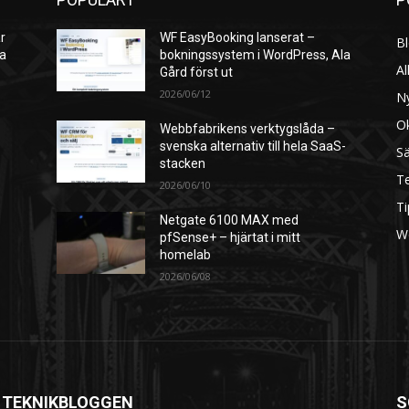
r
WF EasyBooking lanserat –
B
ra
bokningssystem i WordPress, Ala
Al
Gård först ut
2026/06/12
N
O
Webbfabrikens verktygslåda –
svenska alternativ till hela SaaS-
S
stacken
Te
2026/06/10
Ti
Netgate 6100 MAX med
W
pfSense+ – hjärtat i mitt
homelab
2026/06/08
 TEKNIKBLOGGEN
S