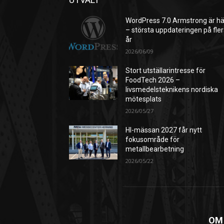
WordPress 7.0 Armstrong är hä
– största uppdateringen på fle
år
2026/06/09
Stort utställarintresse för
FoodTech 2026 –
livsmedelsteknikens nordiska
mötesplats
2026/05/27
HI-mässan 2027 får nytt
fokusområde för
metallbearbetning
2026/05/22
OM