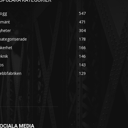
logg
547
lmänt
471
yheter
304
kategoriserade
178
äkerhet
166
knik
146
ps
143
ebbfabriken
129
OCIALA MEDIA