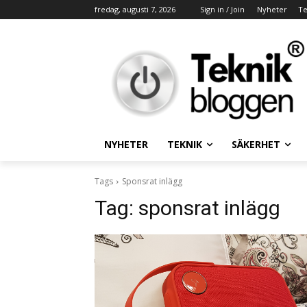
fredag, augusti 7, 2026
Sign in / Join
Nyheter
Te
NYHETER
TEKNIK
SÄKERHET
Tags
Sponsrat inlägg
Tag:
sponsrat inlägg