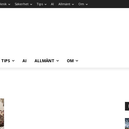
knik
Säkerhet
Tips
AI
Allmänt
Om
TIPS
AI
ALLMÄNT
OM