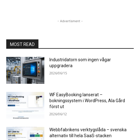
- Advertisment -
MOST READ
Industridatorn som ingen vågar
uppgradera
2026/06/15
WF EasyBooking lanserat –
bokningssystem i WordPress, Ala Gård
först ut
2026/06/12
Webbfabrikens verktygslåda – svenska
alternativ till hela SaaS-stacken