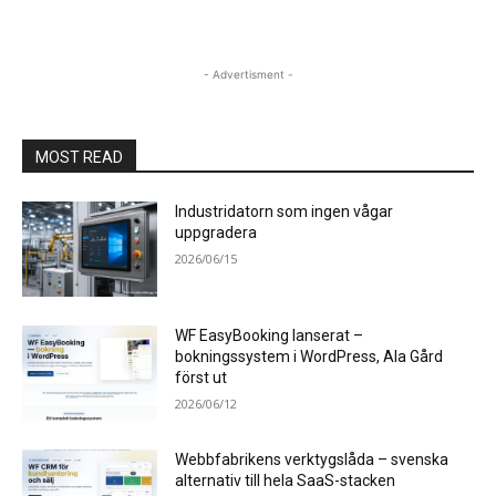
- Advertisment -
MOST READ
Industridatorn som ingen vågar
uppgradera
2026/06/15
WF EasyBooking lanserat –
bokningssystem i WordPress, Ala Gård
först ut
2026/06/12
Webbfabrikens verktygslåda – svenska
alternativ till hela SaaS-stacken