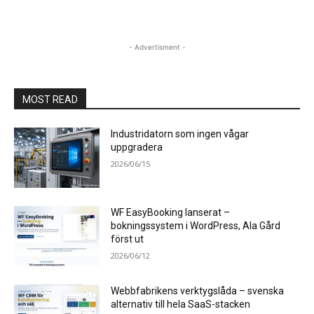
- Advertisment -
MOST READ
Industridatorn som ingen vågar
uppgradera
2026/06/15
WF EasyBooking lanserat –
bokningssystem i WordPress, Ala Gård
först ut
2026/06/12
Webbfabrikens verktygslåda – svenska
alternativ till hela SaaS-stacken