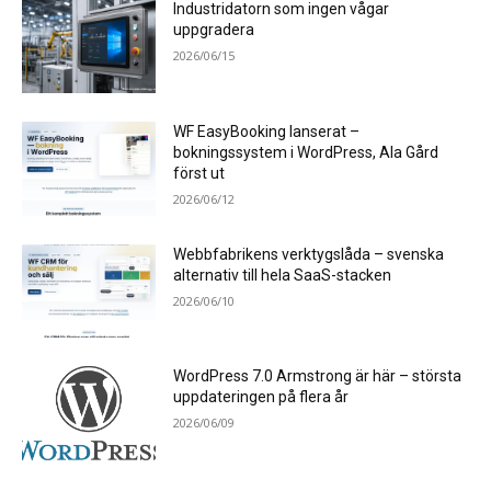
Industridatorn som ingen vågar
uppgradera
2026/06/15
WF EasyBooking lanserat –
bokningssystem i WordPress, Ala Gård
först ut
2026/06/12
Webbfabrikens verktygslåda – svenska
alternativ till hela SaaS-stacken
2026/06/10
WordPress 7.0 Armstrong är här – största
uppdateringen på flera år
2026/06/09