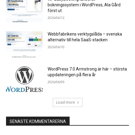
bokningssystem i WordPress, Ala Gård
först ut
2026/06/12
Webbfabrikens verktygslåda – svenska
alternativ till hela SaaS-stacken
2026/06/10
WordPress 7.0 Armstrong är här – största
uppdateringen på flera år
2026/06/09
Load more
SENASTE KOMMENTARERNA