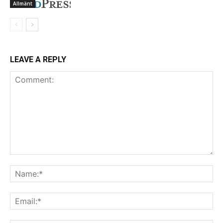
Allmänt
LEAVE A REPLY
Comment:
Na
Ema