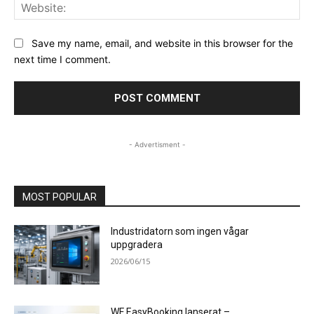
Web
Save my name, email, and website in this browser for the
next time I comment.
- Advertisment -
MOST POPULAR
Industridatorn som ingen vågar
uppgradera
2026/06/15
WF EasyBooking lanserat –