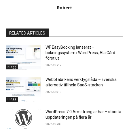
Robert
RELATED ARTICLES
WF EasyBooking lanserat –
bokningssystem i WordPress, Ala Gård
först ut
2026/06/12
Blogg
Webbfabrikens verktygslåda – svenska
alternativ till hela SaaS-stacken
2026/06/10
Blogg
WordPress 7.0 Armstrong är här – största
uppdateringen på flera år
2026/06/09