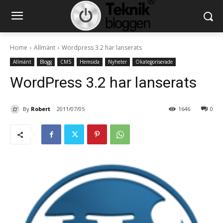
Home
Allmänt
Wordpress 3.2 har lanserats
Allmänt
Blogg
CMS
Hemsida
Nyheter
Okategoriserade
WordPress 3.2 har lanserats
By
Robert
2011/07/05
1646
0