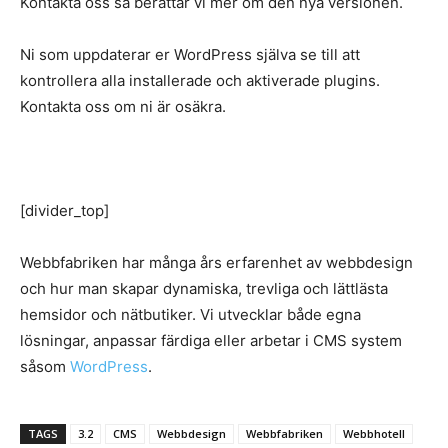
Kontakta oss så berättar vi mer om den nya versionen.
Ni som uppdaterar er WordPress själva se till att
kontrollera alla installerade och aktiverade plugins.
Kontakta oss om ni är osäkra.
[divider_top]
Webbfabriken har många års erfarenhet av webbdesign
och hur man skapar dynamiska, trevliga och lättlästa
hemsidor och nätbutiker. Vi utvecklar både egna
lösningar, anpassar färdiga eller arbetar i CMS system
såsom
WordPress
.
TAGS
3.2
CMS
Webbdesign
Webbfabriken
Webbhotell