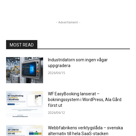
- Advertisment -
MOST READ
Industridatorn som ingen vågar
uppgradera
2026/06/15
WF EasyBooking lanserat –
bokningssystem i WordPress, Ala Gård
först ut
2026/06/12
Webbfabrikens verktygslåda – svenska
alternativ till hela SaaS-stacken