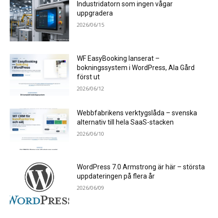
Industridatorn som ingen vågar
uppgradera
2026/06/15
WF EasyBooking lanserat –
bokningssystem i WordPress, Ala Gård
först ut
2026/06/12
Webbfabrikens verktygslåda – svenska
alternativ till hela SaaS-stacken
2026/06/10
WordPress 7.0 Armstrong är här – största
uppdateringen på flera år
2026/06/09