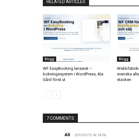
RELATED ARTICLES
Blogg
Blogg
WF EasyBooking lanserat –
Webbfabrike
bokningssystem i WordPress, Ala
svenska alter
Gård först ut
stacken
7 COMMENTS
Ali
2011/07/12 At 14:06