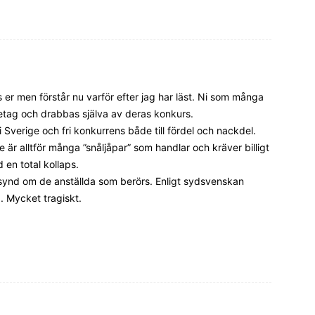
os er men förstår nu varför efter jag har läst. Ni som många
etag och drabbas själva av deras konkurs.
Sverige och fri konkurrens både till fördel och nackdel.
 är alltför många ”snåljåpar” som handlar och kräver billigt
d en total kollaps.
a synd om de anställda som berörs. Enligt sydsvenskan
. Mycket tragiskt.