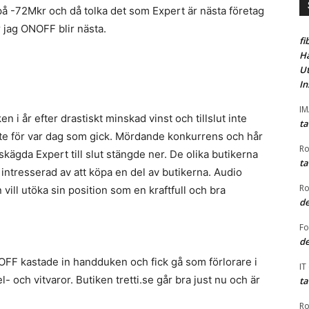
å -72Mkr och då tolka det som Expert är nästa företag
or jag ONOFF blir nästa.
fi
Ha
Ut
In
I
i år efter drastiskt minskad vinst och tillslut inte
ta
te för var dag som gick. Mördande konkurrens och hår
Ro
skägda Expert till slut stängde ner. De olika butikerna
ta
 intresserad av att köpa en del av butikerna. Audio
Ro
ill utöka sin position som en kraftfull och bra
de
F
de
NOFF kastade in handduken och fick gå som förlorare i
IT
och vitvaror. Butiken tretti.se går bra just nu och är
ta
Ro