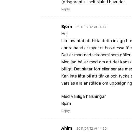
(prisgaranti).. helt sjukt i huvudet.
Reply
Björn
2011/07/12 At 14:47
Hej.
Lite oväntat att hitta detta inlägg h
andra handlar mycket hos dessa för
Det är marknadsekonomi som gäller i 
Men jag håller med om att det kanske
billigt. Det slutar förr eller senare me
Kan inte låta bli att tänka och tyck
varslas alla anställda om uppsägning
Med vänliga hälsningar
Björn
Reply
Ahim
2011/07/12 At 14:50