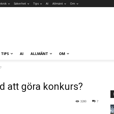
eknik
Säkerhet
Tips
AI
Allmänt
Om
TIPS
AI
ALLMÄNT
OM
?
 att göra konkurs?
3280
7