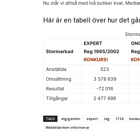
Nu står vi alltså med två butiker kvar, Medi
Här är en tabell över hur det gå
Storma
EXPERT
ON
Stormarkad
Reg 1965/2002
Reg
KONKURS!
KO
Anställda
523
Omsättning
3 578 639
Resultat
-72 016
Tillgångar
2 477 699
TAGS
elgiganten
expert
idg
IT24
konku
Webbfabriken informerar