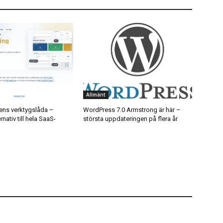
Allmänt
ns verktygslåda –
WordPress 7.0 Armstrong är här –
nativ till hela SaaS-
största uppdateringen på flera år