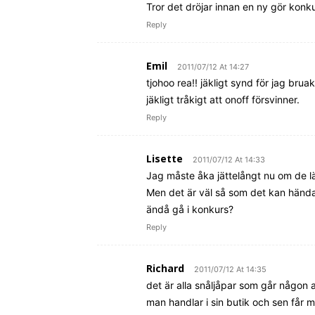
Tror det dröjar innan en ny gör konk
Reply
Emil
2011/07/12 At 14:27
tjohoo rea!! jäkligt synd för jag br
jäkligt tråkigt att onoff försvinner.
Reply
Lisette
2011/07/12 At 14:33
Jag måste åka jättelångt nu om de lägg
Men det är väl så som det kan hända
ändå gå i konkurs?
Reply
Richard
2011/07/12 At 14:35
det är alla snåljåpar som går någon a
man handlar i sin butik och sen får 