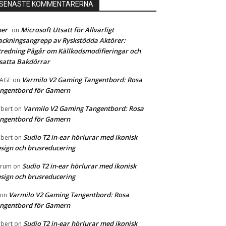
SENASTE KOMMENTARERNA
ber
Microsoft Utsatt för Allvarligt
on
ckningsangrepp av Ryskstödda Aktörer:
redning Pågår om Källkodsmodifieringar och
satta Bakdörrar
Varmilo V2 Gaming Tangentbord: Rosa
MAGE
on
ngentbord för Gamern
Varmilo V2 Gaming Tangentbord: Rosa
bert
on
ngentbord för Gamern
Sudio T2 in-ear hörlurar med ikonisk
bert
on
sign och brusreducering
Sudio T2 in-ear hörlurar med ikonisk
orum
on
sign och brusreducering
Varmilo V2 Gaming Tangentbord: Rosa
on
ngentbord för Gamern
Sudio T2 in-ear hörlurar med ikonisk
bert
on