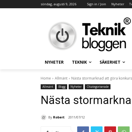
söndag, augusti 9, 2026
Sign in / Join
Nyheter
T
NYHETER
TEKNIK
SÄKERHET
Home
Allmänt
Nästa stormarknad att göra konkurs
Allmänt
Blogg
Nyheter
Okategoriserade
Nästa stormarknad
By
Robert
2011/07/12