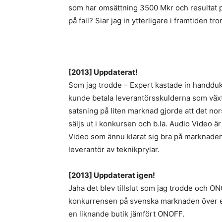
som har omsättning 3500 Mkr och resultat p
på fall? Siar jag in ytterligare i framtiden tr
[2013] Uppdaterat!
Som jag trodde – Expert kastade in handduken 
kunde betala leverantörsskulderna som väx
satsning på liten marknad gjorde att det nor
säljs ut i konkursen och b.la. Audio Video är
Video som ännu klarat sig bra på marknaden v
leverantör av teknikprylar.
[2013] Uppdaterat igen!
Jaha det blev tillslut som jag trodde och O
konkurrensen på svenska marknaden över el- 
en liknande butik jämfört ONOFF.