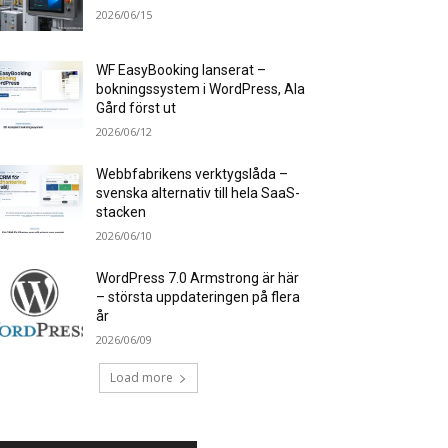
2026/06/15
WF EasyBooking lanserat –
bokningssystem i WordPress, Ala
Gård först ut
2026/06/12
Webbfabrikens verktygslåda –
svenska alternativ till hela SaaS-
stacken
2026/06/10
WordPress 7.0 Armstrong är här
– största uppdateringen på flera
år
2026/06/09
Load more