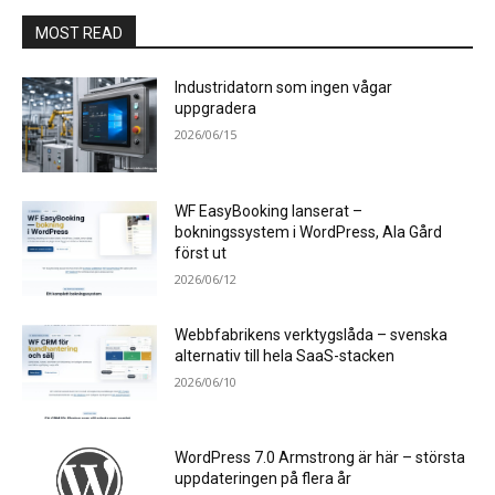
MOST READ
Industridatorn som ingen vågar
uppgradera
2026/06/15
WF EasyBooking lanserat –
bokningssystem i WordPress, Ala Gård
först ut
2026/06/12
Webbfabrikens verktygslåda – svenska
alternativ till hela SaaS-stacken
2026/06/10
WordPress 7.0 Armstrong är här – största
uppdateringen på flera år