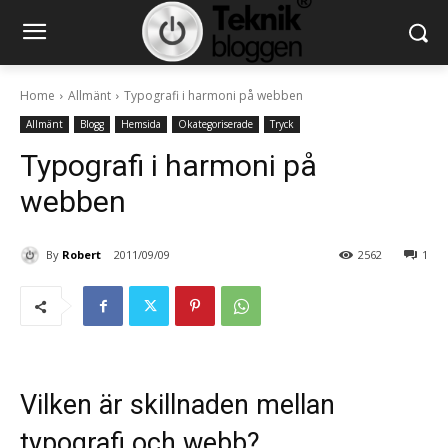
Home
Allmänt
Typografi i harmoni på webben
Allmänt
Blogg
Hemsida
Okategoriserade
Tryck
Typografi i harmoni på
webben
By
Robert
2011/09/09
2562
1
Vilken är skillnaden mellan
typografi och webb?