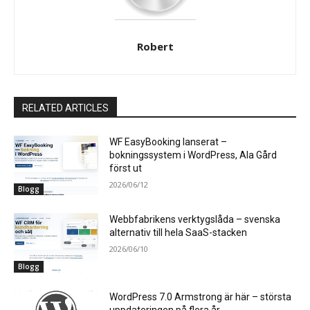
Robert
RELATED ARTICLES
WF EasyBooking lanserat –
bokningssystem i WordPress, Ala Gård
först ut
2026/06/12
Blogg
Webbfabrikens verktygslåda – svenska
alternativ till hela SaaS-stacken
2026/06/10
Blogg
WordPress 7.0 Armstrong är här – största
uppdateringen på flera år