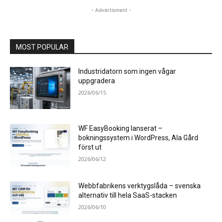
- Advertisment -
MOST POPULAR
Industridatorn som ingen vågar
uppgradera
2026/06/15
WF EasyBooking lanserat –
bokningssystem i WordPress, Ala Gård
först ut
2026/06/12
Webbfabrikens verktygslåda – svenska
alternativ till hela SaaS-stacken
2026/06/10