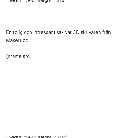
” width=”560″ height=”315″]
En rolig och intressant sak var 3D skrivaren från
MakerBot:
[iframe src=”
” width=”560″ height=”315″]