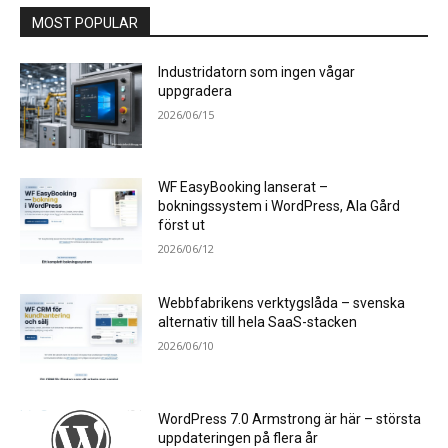
MOST POPULAR
Industridatorn som ingen vågar
uppgradera
2026/06/15
WF EasyBooking lanserat –
bokningssystem i WordPress, Ala Gård
först ut
2026/06/12
Webbfabrikens verktygslåda – svenska
alternativ till hela SaaS-stacken
2026/06/10
WordPress 7.0 Armstrong är här – största
uppdateringen på flera år