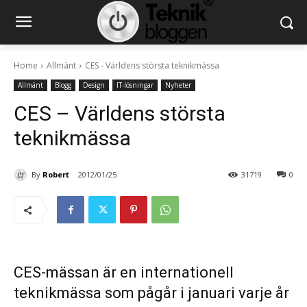
Home
Allmänt
CES - Världens största teknikmässa
Allmänt
Blogg
Design
IT-lösningar
Nyheter
CES – Världens största
teknikmässa
By
Robert
2012/01/25
31719
0
CES-mässan är en internationell
teknikmässa som pågår i januari varje år