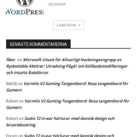
2026/06/09
Load more
SENASTE KOMMENTARERNA
fiber
Microsoft Utsatt för Allvarligt Hackningsangrepp av
on
Ryskstödda Aktörer: Utredning Pågår om Källkodsmodifieringar
och Insatta Bakdörrar
Varmilo V2 Gaming Tangentbord: Rosa tangentbord för
IMAGE
on
Gamern
Varmilo V2 Gaming Tangentbord: Rosa tangentbord för
Robert
on
Gamern
Sudio T2 in-ear hörlurar med ikonisk design och
Robert
on
brusreducering
Sudio T2 in-ear hörlurar med ikonisk design och
Forum
on