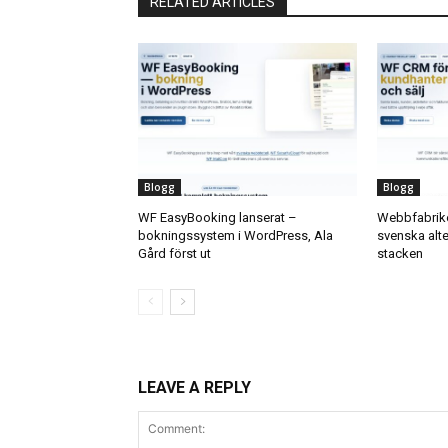
RELATED ARTICLES
Blogg
Blogg
WF EasyBooking lanserat –
Webbfabrike
bokningssystem i WordPress, Ala
svenska alter
Gård först ut
stacken
LEAVE A REPLY