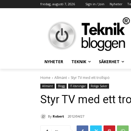
fredag, augusti 7, 2026
Sign in / Join
Nyheter
Te
NYHETER
TEKNIK
SÄKERHET
Home
Allmänt
Styr TV med ett trollspö
Allmänt
Blogg
IT-lösningar
Roliga Saker
Styr TV med ett tr
By
Robert
2012/04/27