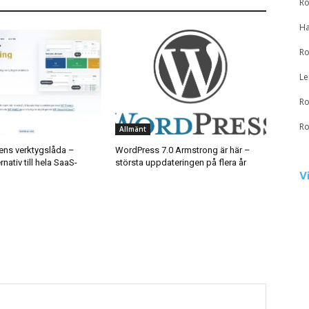
Ro
Ha
Ro
Le
Ro
Ro
Allmänt
ns verktygslåda –
WordPress 7.0 Armstrong är här –
nativ till hela SaaS-
största uppdateringen på flera år
V