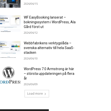
2026/06/15
WF EasyBooking lanserat –
bokningssystem i WordPress, Ala
Gård först ut
2026/06/12
Webbfabrikens verktygslåda –
svenska alternativ till hela SaaS-
stacken
2026/06/10
WordPress 7.0 Armstrong är här
– största uppdateringen på flera
år
2026/06/09
Load more