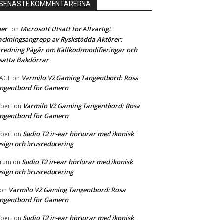
SENASTE KOMMENTARERNA
ber
Microsoft Utsatt för Allvarligt
on
ckningsangrepp av Ryskstödda Aktörer:
redning Pågår om Källkodsmodifieringar och
satta Bakdörrar
Varmilo V2 Gaming Tangentbord: Rosa
MAGE
on
ngentbord för Gamern
Varmilo V2 Gaming Tangentbord: Rosa
bert
on
ngentbord för Gamern
Sudio T2 in-ear hörlurar med ikonisk
bert
on
sign och brusreducering
Sudio T2 in-ear hörlurar med ikonisk
orum
on
sign och brusreducering
Varmilo V2 Gaming Tangentbord: Rosa
on
ngentbord för Gamern
Sudio T2 in-ear hörlurar med ikonisk
bert
on