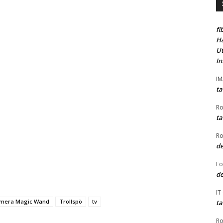
fi
Ha
Ut
In
I
ta
Ro
ta
Ro
de
F
de
IT
mera Magic Wand
Trollspö
tv
ta
Ro