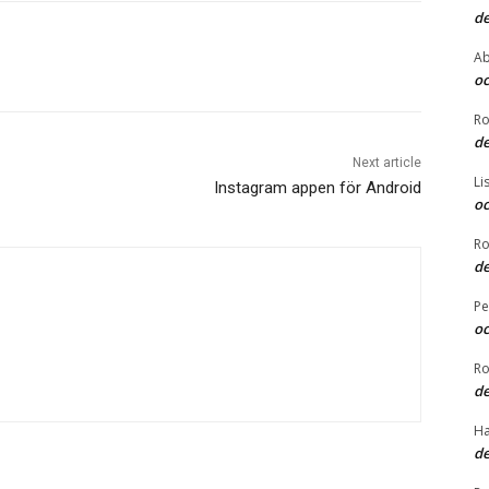
de
Ab
oc
Ro
de
Next article
Li
Instagram appen för Android
oc
Ro
de
Pe
oc
Ro
de
Ha
de