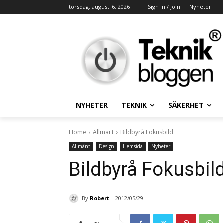
torsdag, augusti 6, 2026
Sign in / Join
Nyheter
T
NYHETER
TEKNIK
SÄKERHET
Home
Allmänt
Bildbyrå Fokusbild
Allmänt
Design
Hemsida
Nyheter
Bildbyrå Fokusbil
By
Robert
2012/05/29