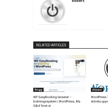
Robert
RELATED ARTICLES
Blogg
Allmänt
WF EasyBooking lanserat –
WordPress 7
bokningssystem i WordPress, Ala
största uppd
Gård först ut