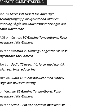
SENASTE KOMMENTARERNA
ber
Microsoft Utsatt för Allvarligt
on
ckningsangrepp av Ryskstödda Aktörer:
redning Pågår om Källkodsmodifieringar och
satta Bakdörrar
Varmilo V2 Gaming Tangentbord: Rosa
MAGE
on
ngentbord för Gamern
Varmilo V2 Gaming Tangentbord: Rosa
bert
on
ngentbord för Gamern
Sudio T2 in-ear hörlurar med ikonisk
bert
on
sign och brusreducering
Sudio T2 in-ear hörlurar med ikonisk
orum
on
sign och brusreducering
Varmilo V2 Gaming Tangentbord: Rosa
on
ngentbord för Gamern
Sudio T2 in-ear hörlurar med ikonisk
bert
on