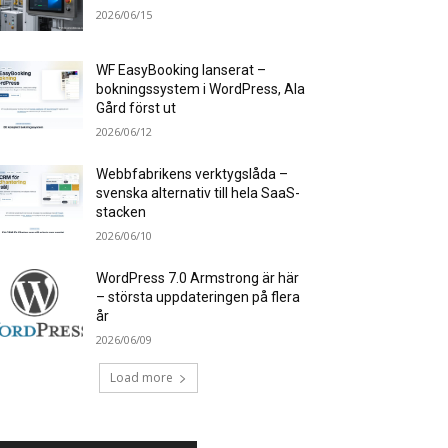
2026/06/15
WF EasyBooking lanserat –
bokningssystem i WordPress, Ala
Gård först ut
2026/06/12
Webbfabrikens verktygslåda –
svenska alternativ till hela SaaS-
stacken
2026/06/10
WordPress 7.0 Armstrong är här
– största uppdateringen på flera
år
2026/06/09
Load more