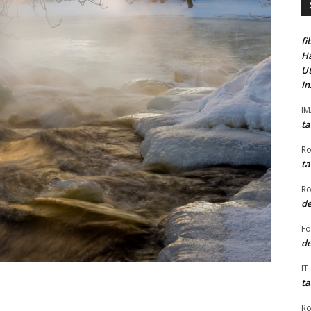
fi
Ha
Ut
In
I
ta
Ro
ta
Ro
de
F
de
IT
ta
Ro