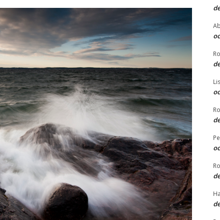
de
Ab
oc
Ro
de
Li
oc
Ro
de
Pe
oc
Ro
de
Ha
de