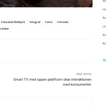
Ro
Ha
Ro
Fokusbild Bildbyrå
fotograf
Foton
Fotosida
Le
a bilder
Ro
Ro
V
Next article
Smart TV med öppen plattform ökar interaktionen
med konsumenter