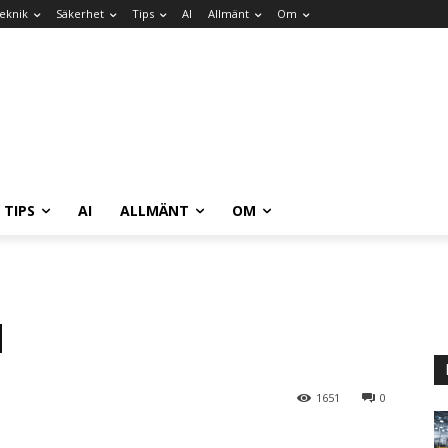
eknik
Säkerhet
Tips
AI
Allmänt
Om
TIPS
AI
ALLMÄNT
OM
d
1651
0