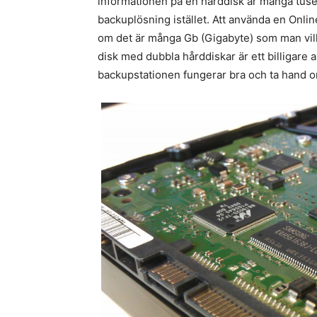
informationen på en hårddisk är många tus
backuplösning istället. Att använda en Onli
om det är många Gb (Gigabyte) som man vill
disk med dubbla hårddiskar är ett billigare a
backupstationen fungerar bra och ta hand om 