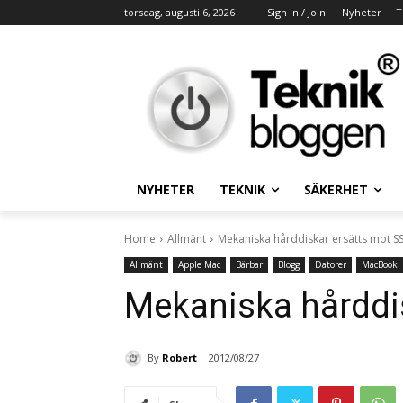
torsdag, augusti 6, 2026
Sign in / Join
Nyheter
T
NYHETER
TEKNIK
SÄKERHET
Home
Allmänt
Mekaniska hårddiskar ersätts mot S
Allmänt
Apple Mac
Bärbar
Blogg
Datorer
MacBook
Mekaniska hårddi
By
Robert
2012/08/27