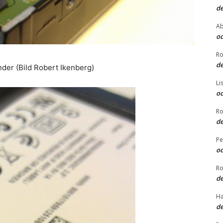
de
Ab
oc
Ro
de
der (Bild Robert Ikenberg)
Li
oc
Ro
de
Pe
oc
Ro
de
Ha
de