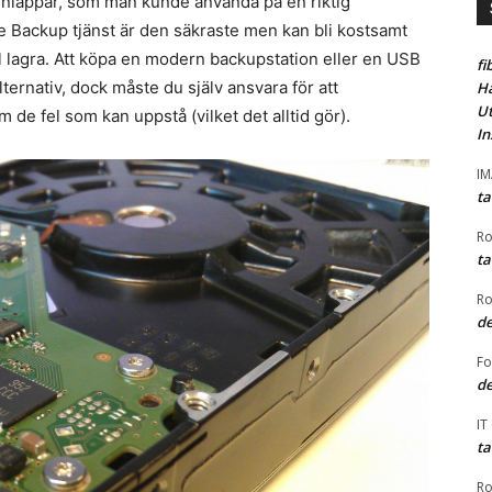
enlappar, som man kunde använda på en riktig
ne Backup tjänst är den säkraste men kan bli kostsamt
 lagra. Att köpa en modern backupstation eller en USB
fi
lternativ, dock måste du själv ansvara för att
Ha
Ut
de fel som kan uppstå (vilket det alltid gör).
In
I
ta
Ro
ta
Ro
de
F
de
IT
ta
Ro