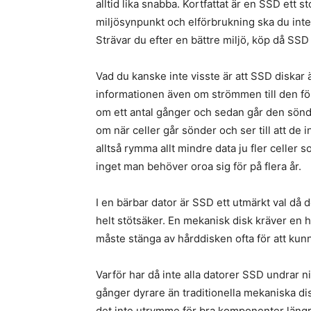
alltid lika snabba. Kortfattat är en SSD ett
miljösynpunkt och elförbrukning ska du int
Strävar du efter en bättre miljö, köp då SSD
Vad du kanske inte visste är att SSD diskar
informationen även om strömmen till den för
om ett antal gånger och sedan går den sönd
om när celler går sönder och ser till att de
alltså rymma allt mindre data ju fler celler s
inget man behöver oroa sig för på flera år.
I en bärbar dator är SSD ett utmärkt val då
helt stötsäker. En mekanisk disk kräver en he
måste stänga av hårddisken ofta för att kunn
Varför har då inte alla datorer SSD undrar n
gånger dyrare än traditionella mekaniska dis
det inte utrymme för bra komponenter läng