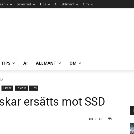
eknik
Säkerhet
Tips
AI
Allmänt
Om
TIPS
AI
ALLMÄNT
OM
SD
Prylar
Teknik
Tips
skar ersätts mot SSD
2538
0