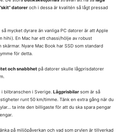
 ”skit” datorer
och i dessa är kvalitén så lågt pressad
är så mycket dyrare än vanliga PC datorer är att Apple
m hihi). En Mac har ett chassi/hölje av robust
h skärmar. Nyare Mac Book har SSD som standard
rymme för detta.
litet och snabbhet
på datorer skulle lågprisdatorer
am.
i bilbranschen i Sverige.
Lågprisbilar
som är så
hastigheter runt 50 km/timme. Tänk en extra gång när du
rylar… ta inte den billigaste för att du ska spara pengar
pengar.
tänka på miljöpåverkan och vad som prylen är tillverkad