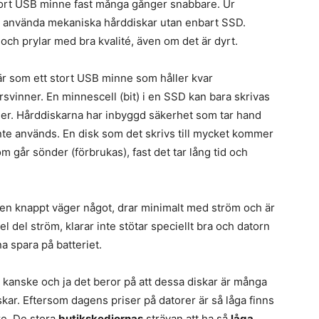
 stort USB minne fast många gånger snabbare. Ur
e använda mekaniska hårddiskar utan enbart SSD.
 och prylar med bra kvalité, även om det är dyrt.
 är som ett stort USB minne som håller kvar
svinner. En minnescell (bit) i en SSD kan bara skrivas
er. Hårddiskarna har inbyggd säkerhet som tar hand
 inte används. En disk som det skrivs till mycket kommer
om går sönder (förbrukas), fast det tar lång tid och
 den knappt väger något, drar minimalt med ström och är
l del ström, klarar inte stötar speciellt bra och datorn
a spara på batteriet.
i kanske och ja det beror på att dessa diskar är många
kar. Eftersom dagens priser på datorer är så låga finns
re. De stora
butikskedjornas
strävan att ha så
låga