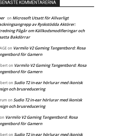
SENASTE KOMMENTARERNA
ber
Microsoft Utsatt för Allvarligt
on
ckningsangrepp av Ryskstödda Aktörer:
redning Pågår om Källkodsmodifieringar och
satta Bakdörrar
Varmilo V2 Gaming Tangentbord: Rosa
MAGE
on
ngentbord för Gamern
Varmilo V2 Gaming Tangentbord: Rosa
bert
on
ngentbord för Gamern
Sudio T2 in-ear hörlurar med ikonisk
bert
on
sign och brusreducering
Sudio T2 in-ear hörlurar med ikonisk
orum
on
sign och brusreducering
Varmilo V2 Gaming Tangentbord: Rosa
on
ngentbord för Gamern
Sudio T2 in-ear hörlurar med ikonisk
bert
on