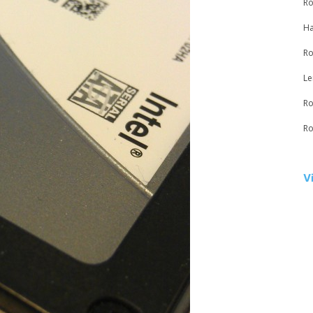
Ro
Ha
Ro
Le
Ro
Ro
V