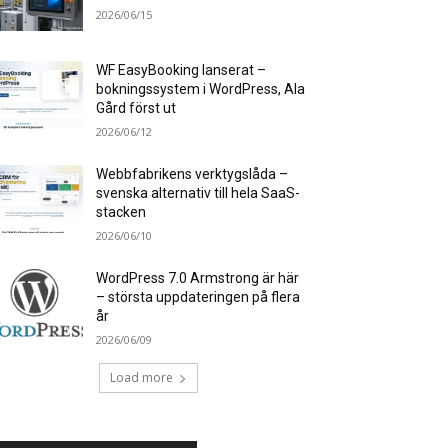
2026/06/15
WF EasyBooking lanserat –
bokningssystem i WordPress, Ala
Gård först ut
2026/06/12
Webbfabrikens verktygslåda –
svenska alternativ till hela SaaS-
stacken
2026/06/10
WordPress 7.0 Armstrong är här
– största uppdateringen på flera
år
2026/06/09
Load more