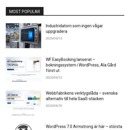
MOST POPULAR
Industridatorn som ingen vågar
uppgradera
2026/06/15
WF EasyBooking lanserat –
bokningssystem i WordPress, Ala Gård
först ut
2026/06/12
Webbfabrikens verktygslåda – svenska
alternativ till hela SaaS-stacken
2026/06/10
WordPress 7.0 Armstrong är här – största