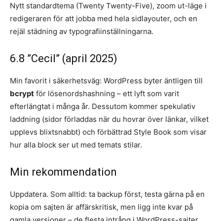
Nytt standardtema (Twenty Twenty-Five), zoom ut-läge i
redigeraren för att jobba med hela sidlayouter, och en
rejäl städning av typografiinställningarna.
6.8 ”Cecil” (april 2025)
Min favorit i säkerhetsväg: WordPress byter äntligen till
bcrypt
för lösenordshashning – ett lyft som varit
efterlängtat i många år. Dessutom kommer spekulativ
laddning (sidor förladdas när du hovrar över länkar, vilket
upplevs blixtsnabbt) och förbättrad Style Book som visar
hur alla block ser ut med temats stilar.
Min rekommendation
Uppdatera. Som alltid: ta backup först, testa gärna på en
kopia om sajten är affärskritisk, men ligg inte kvar på
gamla versioner – de flesta intrång i WordPress-sajter