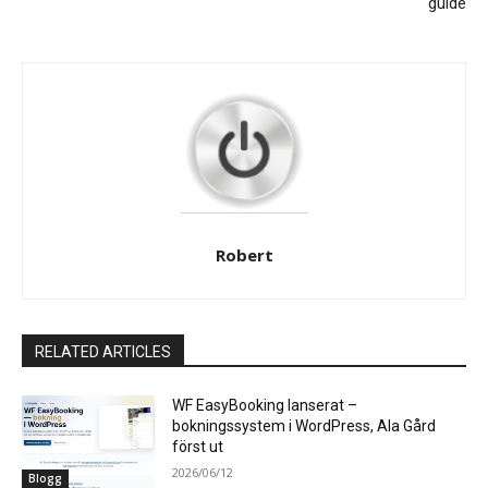
guide
Robert
RELATED ARTICLES
WF EasyBooking lanserat –
bokningssystem i WordPress, Ala Gård
först ut
2026/06/12
Blogg