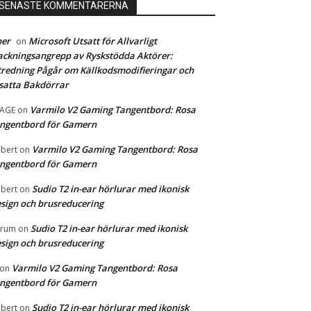
SENASTE KOMMENTARERNA
ber
Microsoft Utsatt för Allvarligt
on
ckningsangrepp av Ryskstödda Aktörer:
redning Pågår om Källkodsmodifieringar och
satta Bakdörrar
Varmilo V2 Gaming Tangentbord: Rosa
MAGE
on
ngentbord för Gamern
Varmilo V2 Gaming Tangentbord: Rosa
bert
on
ngentbord för Gamern
Sudio T2 in-ear hörlurar med ikonisk
bert
on
sign och brusreducering
Sudio T2 in-ear hörlurar med ikonisk
orum
on
sign och brusreducering
Varmilo V2 Gaming Tangentbord: Rosa
on
ngentbord för Gamern
Sudio T2 in-ear hörlurar med ikonisk
bert
on