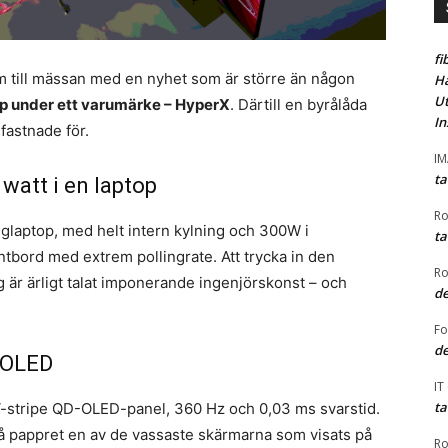
fi
m till mässan med en nyhet som är större än någon
Ha
Ut
p under ett varumärke – HyperX
. Därtill en byrålåda
In
fastnade för.
I
ta
att i en laptop
Ro
nglaptop, med helt intern kylning och 300W i
ta
tbord med extrem pollingrate. Att trycka in den
Ro
g är ärligt talat imponerande ingenjörskonst – och
de
F
de
-OLED
IT
ta
-stripe QD-OLED-panel, 360 Hz och 0,03 ms svarstid.
 på pappret en av de vassaste skärmarna som visats på
Ro