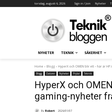
torsdag, augusti 6, 2026
Sign in / Join
Nyheter
T
NYHETER
TEKNIK
SÄKERHET
Home
Blogg
HyperX och OMEN blir ett – här är HP:s
Blogg
Datorer
Nyheter
Prylar
Teknik
HyperX och OMEN b
gaming-nyheter f
By
Robert
2026/01/07