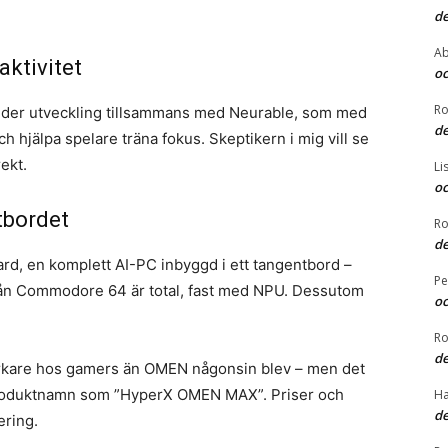
de
Ab
aktivitet
oc
Ro
under utveckling tillsammans med Neurable, som med
de
ch hjälpa spelare träna fokus. Skeptikern i mig vill se
ekt.
Li
oc
tbordet
Ro
de
rd, en komplett AI-PC inbyggd i ett tangentbord –
Pe
från Commodore 64 är total, fast med NPU. Dessutom
oc
Ro
de
tarkare hos gamers än OMEN någonsin blev – men det
produktnamn som ”HyperX OMEN MAX”. Priser och
Ha
de
ering.