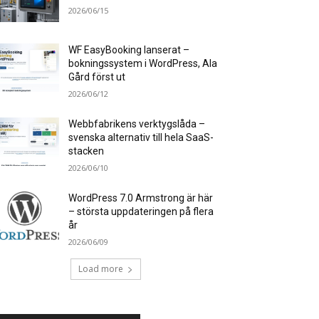
2026/06/15
WF EasyBooking lanserat –
bokningssystem i WordPress, Ala
Gård först ut
2026/06/12
Webbfabrikens verktygslåda –
svenska alternativ till hela SaaS-
stacken
2026/06/10
WordPress 7.0 Armstrong är här
– största uppdateringen på flera
år
2026/06/09
Load more