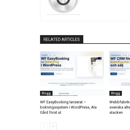
RELATED ARTICLES
Blogg
Blogg
WF EasyBooking lanserat –
Webbfabrike
bokningssystem i WordPress, Ala
svenska alter
Gård först ut
stacken