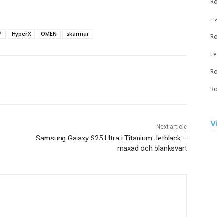
Ro
Ha
P
HyperX
OMEN
skärmar
Ro
Le
Ro
Ro
V
Next article
Samsung Galaxy S25 Ultra i Titanium Jetblack –
maxad och blanksvart