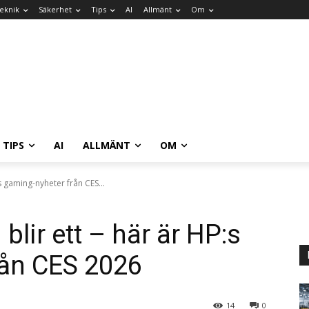
eknik
Säkerhet
Tips
AI
Allmänt
Om
TIPS
AI
ALLMÄNT
OM
 gaming-nyheter från CES...
lir ett – här är HP:s
rån CES 2026
14
0