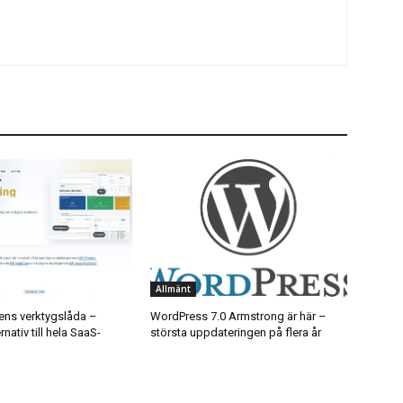
Allmänt
ns verktygslåda –
WordPress 7.0 Armstrong är här –
nativ till hela SaaS-
största uppdateringen på flera år