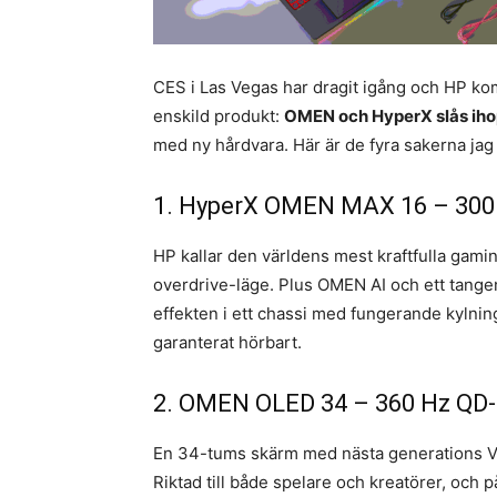
CES i Las Vegas har dragit igång och HP ko
enskild produkt:
OMEN och HyperX slås iho
med ny hårdvara. Här är de fyra sakerna jag 
1. HyperX OMEN MAX 16 – 300 w
HP kallar den världens mest kraftfulla gami
overdrive-läge. Plus OMEN AI och ett tangen
effekten i ett chassi med fungerande kylnin
garanterat hörbart.
2. OMEN OLED 34 – 360 Hz QD
En 34-tums skärm med nästa generations V
Riktad till både spelare och kreatörer, och