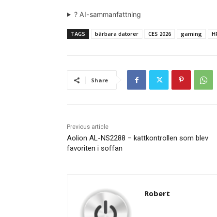
? AI-sammanfattning
TAGS
bärbara datorer
CES 2026
gaming
H
Share
Previous article
Aolion AL-NS2288 – kattkontrollen som blev
favoriten i soffan
Robert