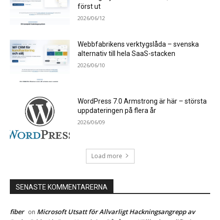
först ut
2026/06/12
Webbfabrikens verktygslåda – svenska
alternativ till hela SaaS-stacken
2026/06/10
WordPress 7.0 Armstrong är här – största
uppdateringen på flera år
2026/06/09
Load more
SENASTE KOMMENTARERNA
fiber
Microsoft Utsatt för Allvarligt Hackningsangrepp av
on