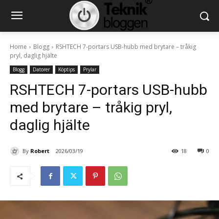
Home
Blogg
RSHTECH 7-portars USB-hubb med brytare – tråkig
pryl, daglig hjälte
Blogg
Datorer
Köptips
Prylar
RSHTECH 7-portars USB-hubb
med brytare – tråkig pryl,
daglig hjälte
By
Robert
2026/03/19
18
0