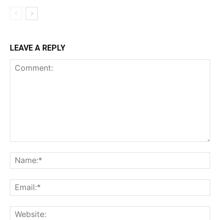
LEAVE A REPLY
Comment:
Na
Ema
Web