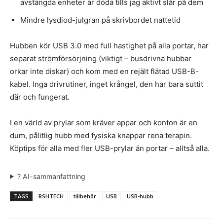
avstängda enheter är döda tills jag aktivt slår på dem
Mindre lysdiod-julgran på skrivbordet nattetid
Hubben kör USB 3.0 med full hastighet på alla portar, har
separat strömförsörjning (viktigt – busdrivna hubbar
orkar inte diskar) och kom med en rejält flätad USB-B-
kabel. Inga drivrutiner, inget krångel, den har bara suttit
där och fungerat.
I en värld av prylar som kräver appar och konton är en
dum, pålitlig hubb med fysiska knappar rena terapin.
Köptips för alla med fler USB-prylar än portar – alltså alla.
? AI-sammanfattning
TAGS
RSHTECH
tillbehör
USB
USB-hubb