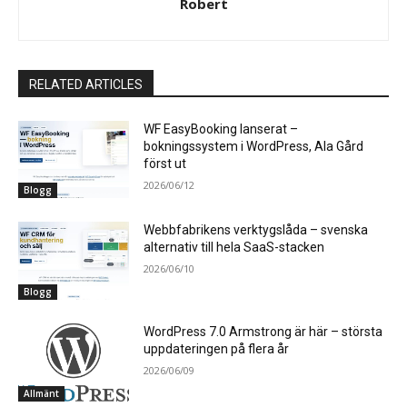
Robert
RELATED ARTICLES
WF EasyBooking lanserat –
bokningssystem i WordPress, Ala Gård
först ut
2026/06/12
Blogg
Webbfabrikens verktygslåda – svenska
alternativ till hela SaaS-stacken
2026/06/10
Blogg
WordPress 7.0 Armstrong är här – största
uppdateringen på flera år
2026/06/09
Allmänt