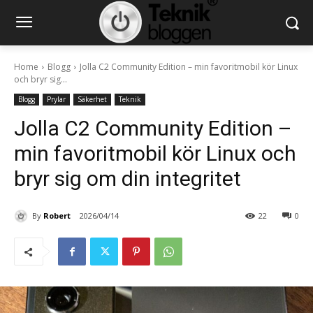
Home
Blogg
Jolla C2 Community Edition – min favoritmobil kör Linux
och bryr sig...
Blogg
Prylar
Säkerhet
Teknik
Jolla C2 Community Edition –
min favoritmobil kör Linux och
bryr sig om din integritet
By
Robert
2026/04/14
22
0