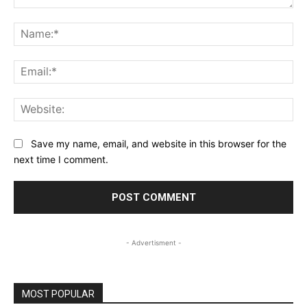
Comment:
Na
Ema
Web
Save my name, email, and website in this browser for the
next time I comment.
- Advertisment -
MOST POPULAR