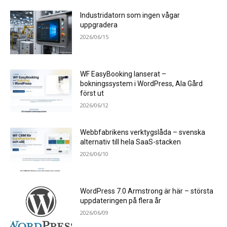
Industridatorn som ingen vågar
uppgradera
2026/06/15
WF EasyBooking lanserat –
bokningssystem i WordPress, Ala Gård
först ut
2026/06/12
Webbfabrikens verktygslåda – svenska
alternativ till hela SaaS-stacken
2026/06/10
WordPress 7.0 Armstrong är här – största
uppdateringen på flera år
2026/06/09