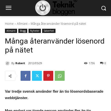
Home
Allmänt
Många återanvänder lösenord på nätet
Allmänt
Blogg
Nyheter
Säkerhet
Många återanvänder lösenord
på nätet
By
Robert
2012/05/29
1736
0
Var tredje svensk använder fler än tio lösenordsbaserade
webbtjänster.
Men endast var tionde person använder fler än tio