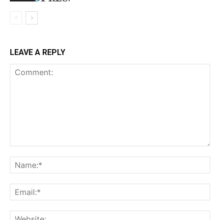
LEAVE A REPLY
Comment:
Na
Ema
Web