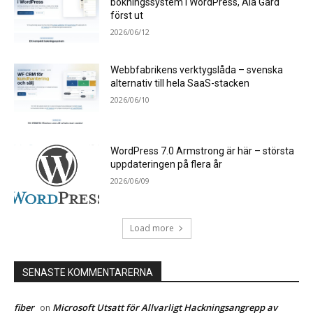
bokningssystem i WordPress, Ala Gård
först ut
2026/06/12
Webbfabrikens verktygslåda – svenska
alternativ till hela SaaS-stacken
2026/06/10
WordPress 7.0 Armstrong är här – största
uppdateringen på flera år
2026/06/09
Load more
SENASTE KOMMENTARERNA
fiber
Microsoft Utsatt för Allvarligt Hackningsangrepp av
on