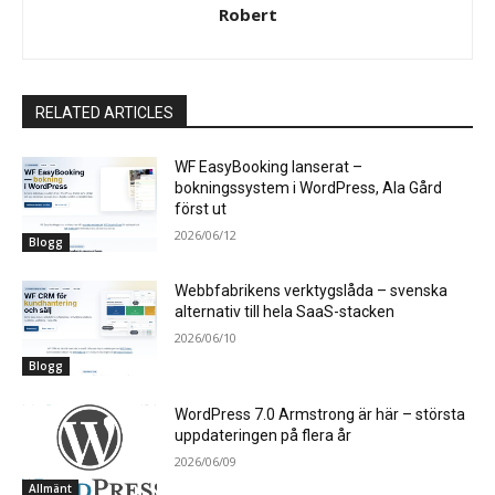
Robert
RELATED ARTICLES
WF EasyBooking lanserat –
bokningssystem i WordPress, Ala Gård
först ut
2026/06/12
Blogg
Webbfabrikens verktygslåda – svenska
alternativ till hela SaaS-stacken
2026/06/10
Blogg
WordPress 7.0 Armstrong är här – största
uppdateringen på flera år
2026/06/09
Allmänt