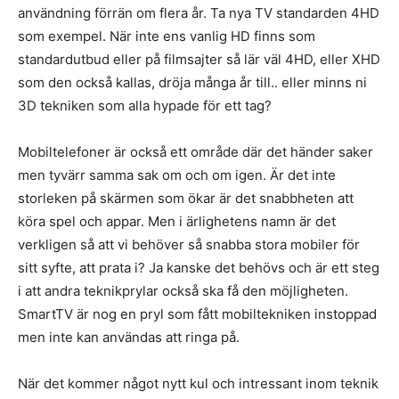
användning förrän om flera år. Ta nya TV standarden 4HD
som exempel. När inte ens vanlig HD finns som
standardutbud eller på filmsajter så lär väl 4HD, eller XHD
som den också kallas, dröja många år till.. eller minns ni
3D tekniken som alla hypade för ett tag?
Mobiltelefoner är också ett område där det händer saker
men tyvärr samma sak om och om igen. Är det inte
storleken på skärmen som ökar är det snabbheten att
köra spel och appar. Men i ärlighetens namn är det
verkligen så att vi behöver så snabba stora mobiler för
sitt syfte, att prata i? Ja kanske det behövs och är ett steg
i att andra teknikprylar också ska få den möjligheten.
SmartTV är nog en pryl som fått mobiltekniken instoppad
men inte kan användas att ringa på.
När det kommer något nytt kul och intressant inom teknik