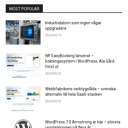
MOST POPULAR
Industridatorn som ingen vågar
uppgradera
2026/06/15
WF EasyBooking lanserat –
bokningssystem i WordPress, Ala Gård
först ut
2026/06/12
Webbfabrikens verktygslåda – svenska
alternativ till hela SaaS-stacken
2026/06/10
WordPress 7.0 Armstrong är här – största
uppdateringen på flera år