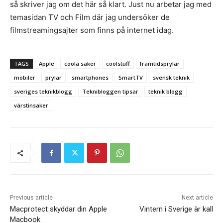
så skriver jag om det här så klart. Just nu arbetar jag med
temasidan TV och Film där jag undersöker de
filmstreamingsajter som finns på internet idag.
TAGS
Apple
coola saker
coolstuff
framtidsprylar
mobiler
prylar
smartphones
SmartTV
svensk teknik
sveriges teknikblogg
Teknibloggen tipsar
teknik blogg
värstinsaker
Previous article
Next article
Macprotect skyddar din Apple
Vintern i Sverige är kall
Macbook