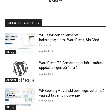
Robert
RELATED ARTICLES
WF EasyBooking lanserat –
bokningssystem i WordPress, Ala Gård
först ut
2026/06/12
Blogg
WordPress 7.0 Armstrong är här – största
uppdateringen på flera år
2026/06/09
Allmänt
WF Booking – svenskt bokningssystem på
väg att ta campingsverige
2026/06/03
Blogg