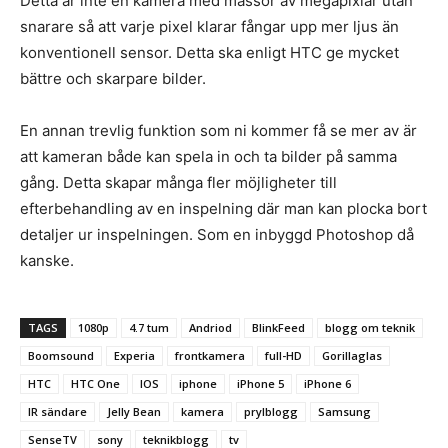
Detta är inte en kamera med massor av megapixlar utan
snarare så att varje pixel klarar fångar upp mer ljus än
konventionell sensor. Detta ska enligt HTC ge mycket
bättre och skarpare bilder.
En annan trevlig funktion som ni kommer få se mer av är
att kameran både kan spela in och ta bilder på samma
gång. Detta skapar många fler möjligheter till
efterbehandling av en inspelning där man kan plocka bort
detaljer ur inspelningen. Som en inbyggd Photoshop då
kanske.
TAGS
1080p
4.7 tum
Andriod
BlinkFeed
blogg om teknik
Boomsound
Experia
frontkamera
full-HD
Gorillaglas
HTC
HTC One
IOS
iphone
iPhone 5
iPhone 6
IR sändare
Jelly Bean
kamera
prylblogg
Samsung
SenseTV
sony
teknikblogg
tv