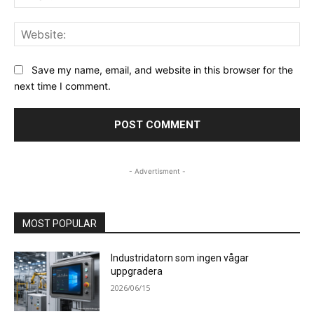
Web
Save my name, email, and website in this browser for the
next time I comment.
- Advertisment -
MOST POPULAR
Industridatorn som ingen vågar
uppgradera
2026/06/15