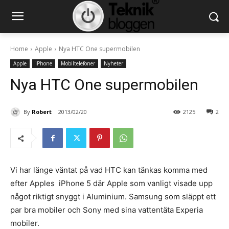
Home
Apple
Nya HTC One supermobilen
Apple
iPhone
Mobiltelefoner
Nyheter
Nya HTC One supermobilen
By
Robert
2013/02/20
2125
2
Vi har länge väntat på vad HTC kan tänkas komma med
efter Apples iPhone 5 där Apple som vanligt visade upp
något riktigt snyggt i Aluminium. Samsung som släppt ett
par bra mobiler och Sony med sina vattentäta Experia
mobiler.