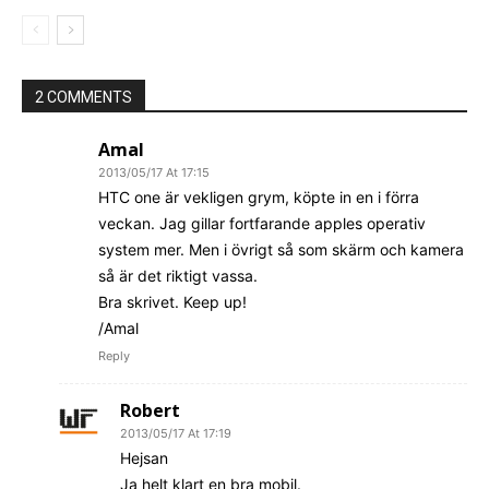
2 COMMENTS
Amal
2013/05/17 At 17:15
HTC one är vekligen grym, köpte in en i förra
veckan. Jag gillar fortfarande apples operativ
system mer. Men i övrigt så som skärm och kamera
så är det riktigt vassa.
Bra skrivet. Keep up!
/Amal
Reply
Robert
2013/05/17 At 17:19
Hejsan
Ja helt klart en bra mobil.