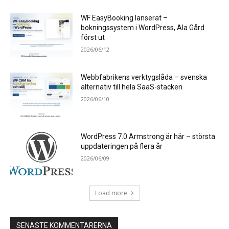
WF EasyBooking lanserat –
bokningssystem i WordPress, Ala Gård
först ut
2026/06/12
Webbfabrikens verktygslåda – svenska
alternativ till hela SaaS-stacken
2026/06/10
WordPress 7.0 Armstrong är här – största
uppdateringen på flera år
2026/06/09
Load more
SENASTE KOMMENTARERNA