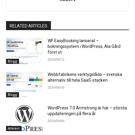
RELATED ARTICLES
WF EasyBooking lanserat –
bokningssystem i WordPress, Ala Gård
först ut
2026/06/12
Blogg
Webbfabrikens verktygslåda – svenska
alternativ till hela SaaS-stacken
2026/06/10
Blogg
WordPress 7.0 Armstrong är här – största
uppdateringen på flera år
2026/06/09
Allmänt