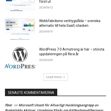
först ut
2026/06/12
Webbfabrikens verktygslåda – svenska
alternativ till hela SaaS-stacken
2026/06/10
WordPress 7.0 Armstrong är här – största
uppdateringen på flera år
2026/06/09
Load more
SENASTE KOMMENTARERNA
fiber
Microsoft Utsatt för Allvarligt Hackningsangrepp av
on
Ryskstödda Aktörer: Utredning Pågår om Källkodsmodifieringar