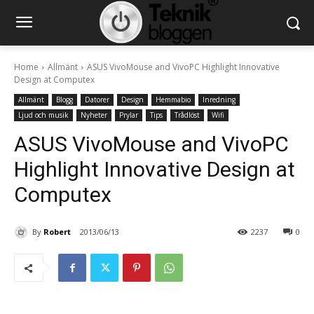
Home
Allmänt
ASUS VivoMouse and VivoPC Highlight Innovative
Design at Computex
Allmänt
Blogg
Datorer
Design
Hemmabio
Inredning
Ljud och musik
Nyheter
Prylar
Tips
Trådlöst
Wifi
ASUS VivoMouse and VivoPC
Highlight Innovative Design at
Computex
By
Robert
2013/06/13
2237
0