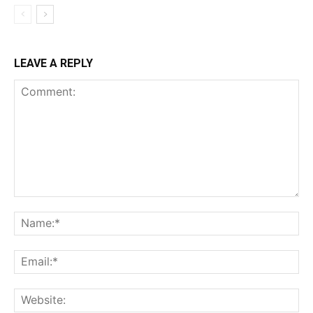
LEAVE A REPLY
Comment:
Na
Ema
Web