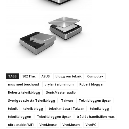
TAGS
802.11ac
ASUS
blogg om teknik
Computex
mus med touchpad
prylar i aluminium
Robert bloggar
Roberts teknikblogg
SonicMaster audio
Sveriges största Teknikblogg
Taiwan
Teknibloggen tipsar
teknik
teknik blogg
teknik mässa i Taiwan
teknikblogg
teknikbloggen
Teknikbloggen tipsar
trådlös handhållen mus
ultrasnabbt WiFi
VivoMouse
VivoMusen
VivoPC