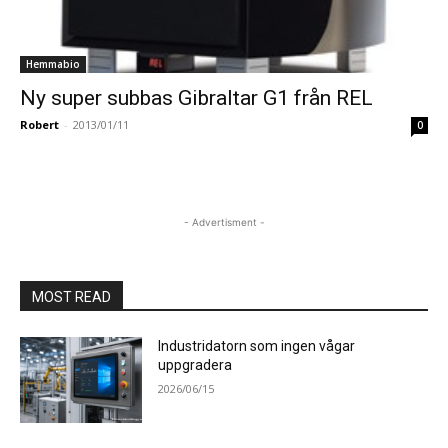
Hemmabio
Ny super subbas Gibraltar G1 från REL
Robert
-
2013/01/11
0
- Advertisment -
MOST READ
Industridatorn som ingen vågar
uppgradera
2026/06/15