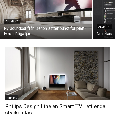
ALLMÄNT
ALLMÄNT
Ny soundbar från Denon sätter punkt för platt-
tv:ns dåliga ljud
Nu relans
Allmänt
Philips Design Line en Smart TV i ett enda
stycke glas