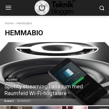
Home
Hemmabio
HEMMABIO
ALLMÄNT
Spotify streaming i alla rum med
Raumfeld Wi-Fi-högtalare
Robert
-
2016/05/31