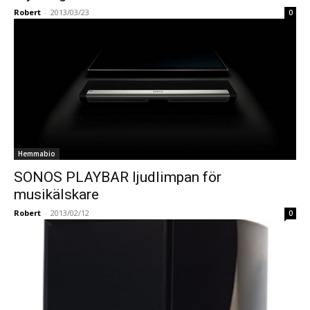
Robert
-
2013/03/23
0
Hemmabio
SONOS PLAYBAR ljudlimpan för
musikälskare
Robert
-
2013/02/12
0