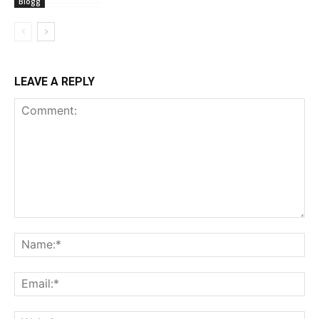
Blogg
LEAVE A REPLY
Comment:
Na
Ema
Web