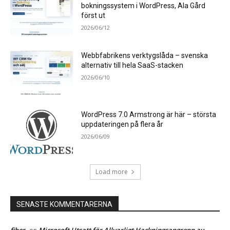
bokningssystem i WordPress, Ala Gård
först ut
2026/06/12
Webbfabrikens verktygslåda – svenska
alternativ till hela SaaS-stacken
2026/06/10
WordPress 7.0 Armstrong är här – största
uppdateringen på flera år
2026/06/09
Load more
SENASTE KOMMENTARERNA