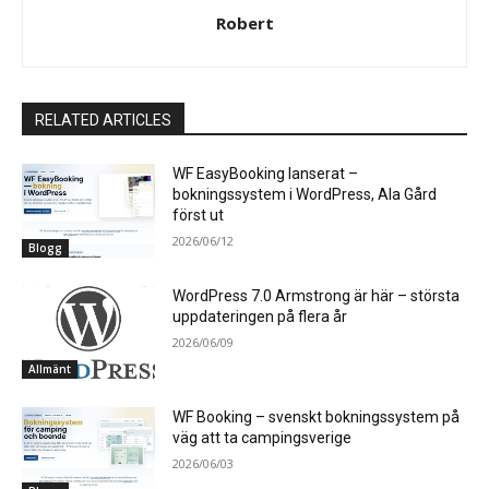
Robert
RELATED ARTICLES
WF EasyBooking lanserat –
bokningssystem i WordPress, Ala Gård
först ut
2026/06/12
Blogg
WordPress 7.0 Armstrong är här – största
uppdateringen på flera år
2026/06/09
Allmänt
WF Booking – svenskt bokningssystem på
väg att ta campingsverige
2026/06/03