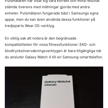
Pulsmätaren har visat sig vara korrekt och mina resultat
stämde överens med mätningar gjorda med andra
enheter. Pulsmätaren fungerade bäst i Samsungs egna
appar, men du kan även använda dessa funktioner på
tredjeparts Wear OS-verktyg.
En viktig sak att notera är den begränsade
kompatibiliteten för vissa fitnessfunktioner. EKG- och
blodtrycksövervakningsverktygen är bara tillgängliga när
du ansluter Galaxy Watch 4 till en Samsung-smarttelefon.