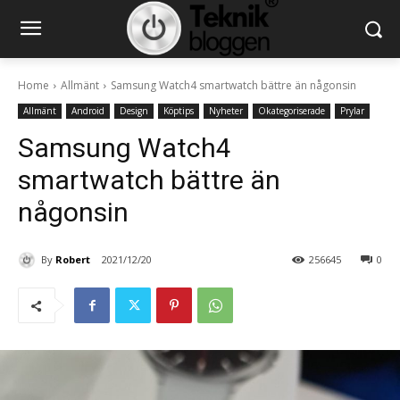
Home
Allmänt
Samsung Watch4 smartwatch bättre än någonsin
Allmänt
Android
Design
Köptips
Nyheter
Okategoriserade
Prylar
Samsung Watch4
smartwatch bättre än
någonsin
By
Robert
2021/12/20
256645
0