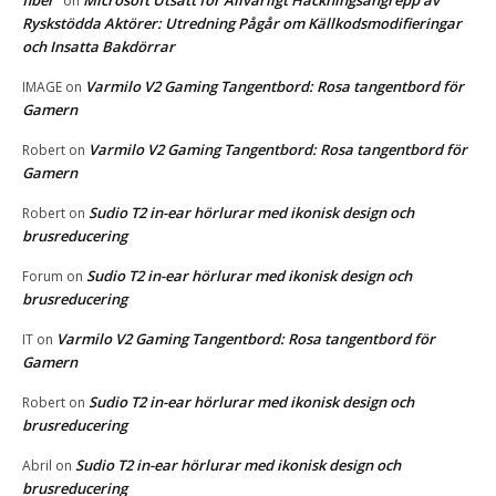
fiber
Microsoft Utsatt för Allvarligt Hackningsangrepp av
on
Ryskstödda Aktörer: Utredning Pågår om Källkodsmodifieringar
och Insatta Bakdörrar
Varmilo V2 Gaming Tangentbord: Rosa tangentbord för
IMAGE
on
Gamern
Varmilo V2 Gaming Tangentbord: Rosa tangentbord för
Robert
on
Gamern
Sudio T2 in-ear hörlurar med ikonisk design och
Robert
on
brusreducering
Sudio T2 in-ear hörlurar med ikonisk design och
Forum
on
brusreducering
Varmilo V2 Gaming Tangentbord: Rosa tangentbord för
IT
on
Gamern
Sudio T2 in-ear hörlurar med ikonisk design och
Robert
on
brusreducering
Sudio T2 in-ear hörlurar med ikonisk design och
Abril
on
brusreducering