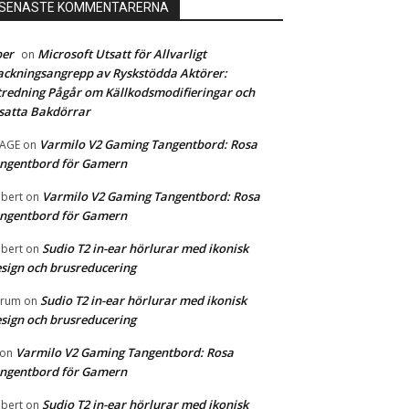
SENASTE KOMMENTARERNA
ber
Microsoft Utsatt för Allvarligt
on
ckningsangrepp av Ryskstödda Aktörer:
redning Pågår om Källkodsmodifieringar och
satta Bakdörrar
Varmilo V2 Gaming Tangentbord: Rosa
MAGE
on
ngentbord för Gamern
Varmilo V2 Gaming Tangentbord: Rosa
bert
on
ngentbord för Gamern
Sudio T2 in-ear hörlurar med ikonisk
bert
on
sign och brusreducering
Sudio T2 in-ear hörlurar med ikonisk
orum
on
sign och brusreducering
Varmilo V2 Gaming Tangentbord: Rosa
on
ngentbord för Gamern
Sudio T2 in-ear hörlurar med ikonisk
bert
on