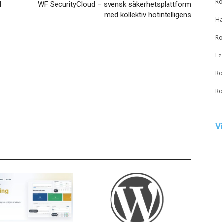
Ro
l
WF SecurityCloud – svensk säkerhetsplattform
med kollektiv hotintelligens
Ha
Ro
Le
Ro
Ro
V