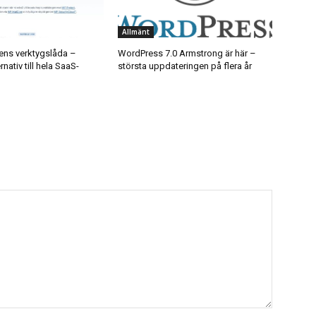
Allmänt
ns verktygslåda –
WordPress 7.0 Armstrong är här –
nativ till hela SaaS-
största uppdateringen på flera år