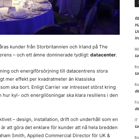
fi
Ha
Ut
In
våras kunder från Storbritannien och Irland på The
I
ferens – och ett ämne dominerade tydligt:
datacenter
.
ta
Ro
ning och energiförsörjning till datacentrens stora
ta
igt mer effekt per kvadratmeter än klassiska
Ro
 som ska bort. Enligt Carrier var intresset störst kring
de
h hur kyl- och energilösningar ska klara resiliens i den
F
de
ivet – design, installation, drift och underhåll som en
IT
ta
us är att göra det enklare för kunder att nå hela bredden
raham Smith, Applied Commercial Director för UK &
Ro