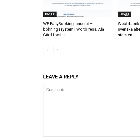
Blogg
Blogg
WF EasyBooking lanserat –
Webbfabrike
bokningssystem i WordPress, Ala
svenska alter
Gård först ut
stacken
LEAVE A REPLY
Comment: