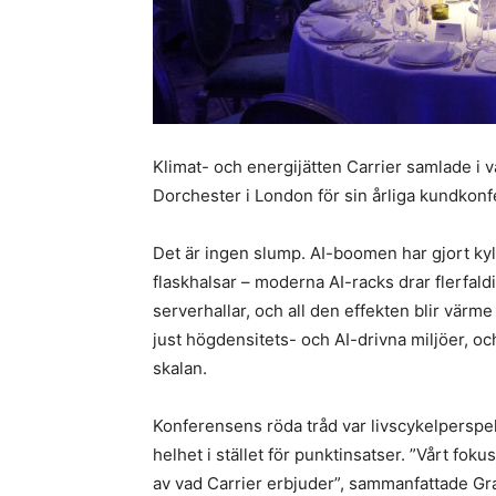
Klimat- och energijätten Carrier samlade i 
Dorchester i London för sin årliga kundkon
Det är ingen slump. AI-boomen har gjort kyl
flaskhalsar – moderna AI-racks drar flerfald
serverhallar, och all den effekten blir värme
just högdensitets- och AI-drivna miljöer, oc
skalan.
Konferensens röda tråd var livscykelperspekt
helhet i stället för punktinsatser. ”Vårt fok
av vad Carrier erbjuder”, sammanfattade G