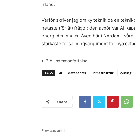
Irland.
Varför skriver jag om kylteknik på en teknik
hetaste (förlåt) frågor: den avgör var AI-ka
energi den slukar. Även här i Norden – våra k
starkaste försäljningsargument för nya data
? AI-sammanfattning
TAGS
AI
datacenter
infrastruktur
kylning
Share
Previous article