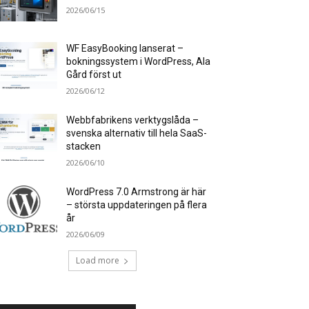
2026/06/15
WF EasyBooking lanserat –
bokningssystem i WordPress, Ala
Gård först ut
2026/06/12
Webbfabrikens verktygslåda –
svenska alternativ till hela SaaS-
stacken
2026/06/10
WordPress 7.0 Armstrong är här
– största uppdateringen på flera
år
2026/06/09
Load more