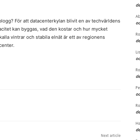
de
Ab
blogg? För att datacenterkylan blivit en av techvärldens
oc
pacitet kan byggas, vad den kostar och hur mycket
Ro
alla vintrar och stabila elnät är ett av regionens
de
center.
Li
oc
Ro
de
Pe
oc
Ro
de
Ha
de
Next article