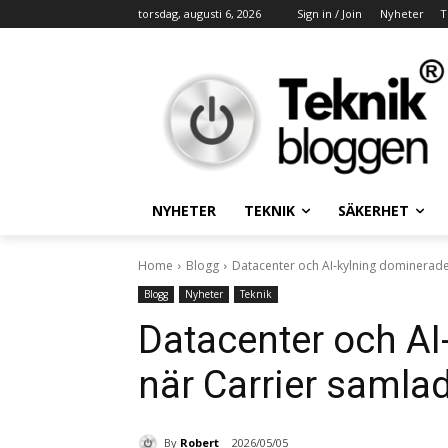
torsdag, augusti 6, 2026
Sign in / Join
Nyheter
T
NYHETER
TEKNIK
SÄKERHET
Home
Blogg
Datacenter och AI-kylning dominerad
Blogg
Nyheter
Teknik
Datacenter och AI
när Carrier samla
By
Robert
2026/05/05