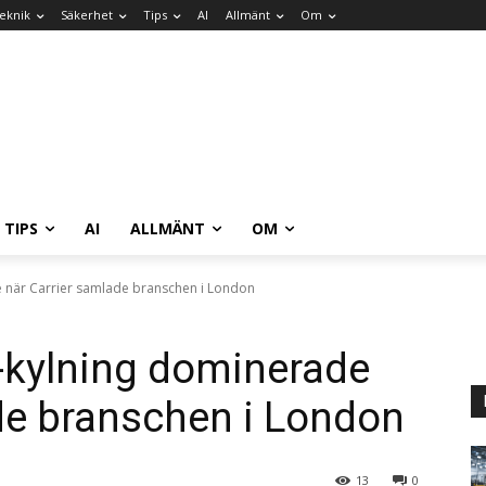
eknik
Säkerhet
Tips
AI
Allmänt
Om
TIPS
AI
ALLMÄNT
OM
e när Carrier samlade branschen i London
-kylning dominerade
de branschen i London
13
0