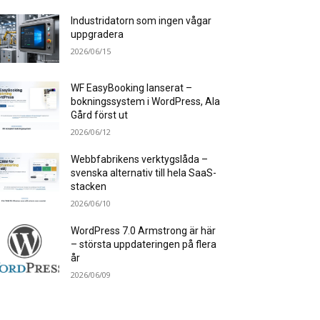
Industridatorn som ingen vågar
uppgradera
2026/06/15
WF EasyBooking lanserat –
bokningssystem i WordPress, Ala
Gård först ut
2026/06/12
Webbfabrikens verktygslåda –
svenska alternativ till hela SaaS-
stacken
2026/06/10
WordPress 7.0 Armstrong är här
– största uppdateringen på flera
år
2026/06/09