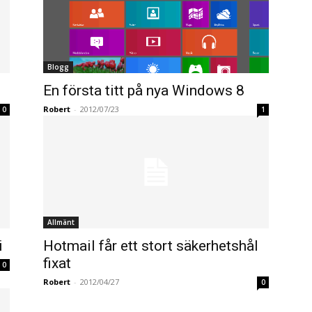
Blogg
En första titt på nya Windows 8
Robert
-
2012/07/23
0
1
Allmänt
i
Hotmail får ett stort säkerhetshål
fixat
0
Robert
-
2012/04/27
0