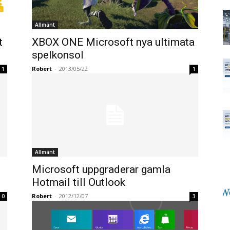
Allmänt
t
XBOX ONE Microsoft nya ultimata
spelkonsol
Robert
-
2013/05/22
1
1
Allmänt
Microsoft uppgraderar gamla
Hotmail till Outlook
Robert
-
2012/12/07
0
3