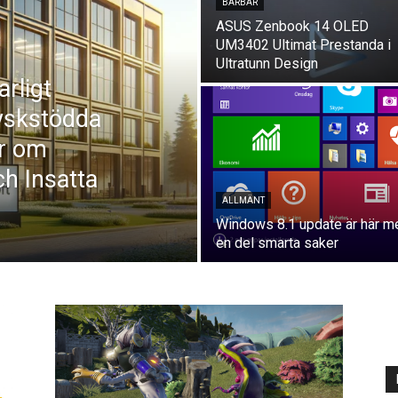
BÄRBAR
ASUS Zenbook 14 OLED
UM3402 Ultimat Prestanda i
Ultratunn Design
arligt
yskstödda
år om
ch Insatta
ALLMÄNT
Windows 8.1 update är här m
en del smarta saker