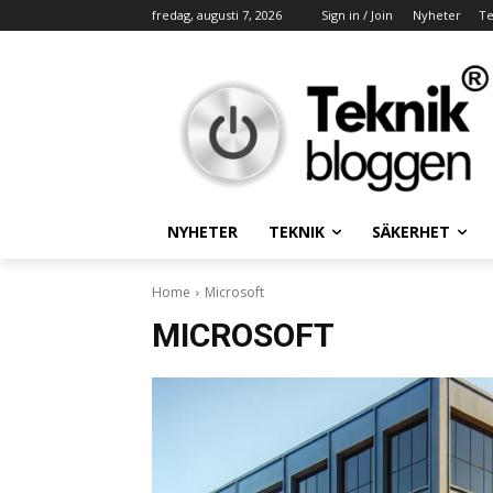
fredag, augusti 7, 2026
Sign in / Join
Nyheter
Te
NYHETER
TEKNIK
SÄKERHET
Home
Microsoft
MICROSOFT