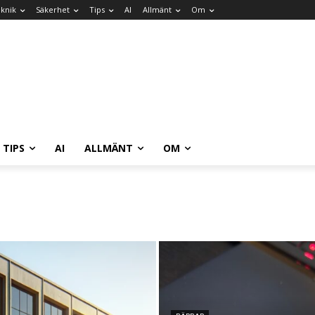
knik
Säkerhet
Tips
AI
Allmänt
Om
TIPS
AI
ALLMÄNT
OM