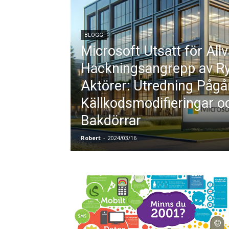
BLOGG
Microsoft Utsatt för Allv
Hackningsangrepp av R
Aktörer: Utredning Påg
Källkodsmodifieringar o
Bakdörrar
Robert
-
2024/03/16