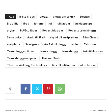
TAGS
B-lite Fresh
blogg
blogg om teknik
Design
Ergo-Biz
iPad
iphone
jul
julklappar
julklappstips
prylar
PU/Ecu läder
Robert bloggar
Roberts teknikblogg
Samsonite
skydd till iPad
skydd till surfplattan
Slim Classic
surfplatta
Sveriges största Teknikblogg
tablet
Tabzone
Teknibloggen tipsar
teknik blogg
teknikblogg
teknikbloggen
Teknikbloggen tipsar
Thermo Tech
Thermo Welding Technology
tips till julklappar
ut och resa