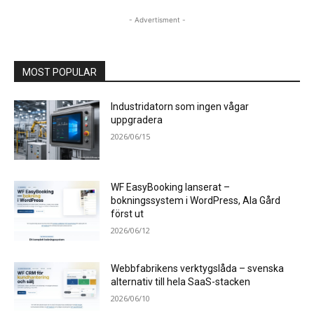
- Advertisment -
MOST POPULAR
Industridatorn som ingen vågar
uppgradera
2026/06/15
WF EasyBooking lanserat –
bokningssystem i WordPress, Ala Gård
först ut
2026/06/12
Webbfabrikens verktygslåda – svenska
alternativ till hela SaaS-stacken
2026/06/10