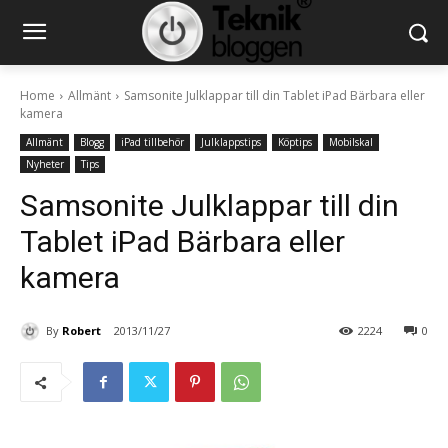
Home
Allmänt
Samsonite Julklappar till din Tablet iPad Bärbara eller
kamera
Allmänt
Blogg
iPad tillbehör
Julklappstips
Köptips
Mobilskal
Nyheter
Tips
Samsonite Julklappar till din
Tablet iPad Bärbara eller
kamera
By
Robert
2013/11/27
2224
0