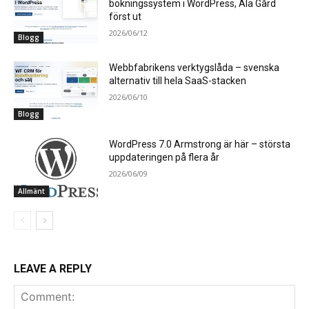
bokningssystem i WordPress, Ala Gård
först ut
2026/06/12
Blogg
Webbfabrikens verktygslåda – svenska
alternativ till hela SaaS-stacken
2026/06/10
Blogg
WordPress 7.0 Armstrong är här – största
uppdateringen på flera år
2026/06/09
Allmänt
LEAVE A REPLY