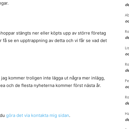
ngar.
de
Ab
oc
Ro
shoppar stängts ner eller köpts upp av större företag
de
r få se en upptrappning av detta och vi får se vad det
Li
oc
Ro
de
h jag kommer troligen inte lägga ut några mer inlägg,
Pe
rea och de flesta nyheterna kommer först nästa år.
oc
Ro
de
Ha
 du
göra det via kontakta mig sidan
.
de