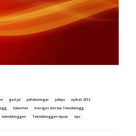
en
god jul
julhälsningar
jultips
nyåret 2013
logg
Säkerhet
Sveriges största Teknikblogg
teknikbloggen
Teknikbloggen tipsar
tips