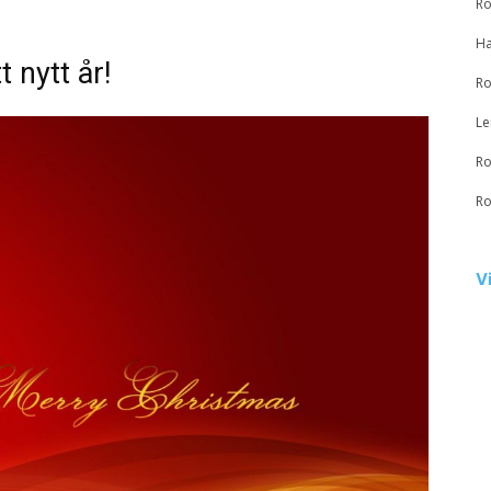
Ro
Ha
 nytt år!
Ro
Le
Ro
Ro
V