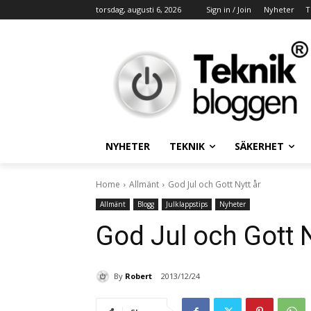
torsdag, augusti 6, 2026
Sign in / Join
Nyheter
T
NYHETER
TEKNIK
SÄKERHET
Home
Allmänt
God Jul och Gott Nytt år
Allmänt
Blogg
Julklappstips
Nyheter
God Jul och Gott N
By
Robert
2013/12/24