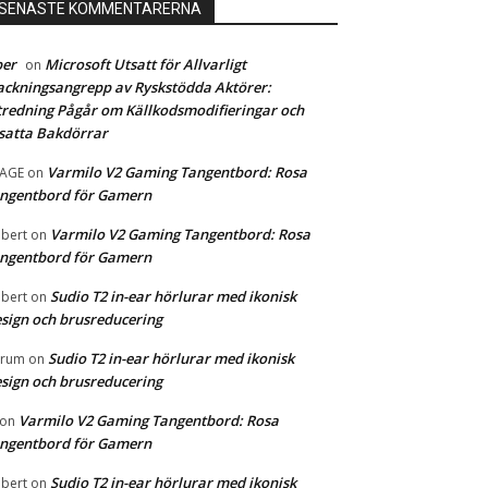
SENASTE KOMMENTARERNA
ber
Microsoft Utsatt för Allvarligt
on
ckningsangrepp av Ryskstödda Aktörer:
redning Pågår om Källkodsmodifieringar och
satta Bakdörrar
Varmilo V2 Gaming Tangentbord: Rosa
MAGE
on
ngentbord för Gamern
Varmilo V2 Gaming Tangentbord: Rosa
bert
on
ngentbord för Gamern
Sudio T2 in-ear hörlurar med ikonisk
bert
on
sign och brusreducering
Sudio T2 in-ear hörlurar med ikonisk
orum
on
sign och brusreducering
Varmilo V2 Gaming Tangentbord: Rosa
on
ngentbord för Gamern
Sudio T2 in-ear hörlurar med ikonisk
bert
on