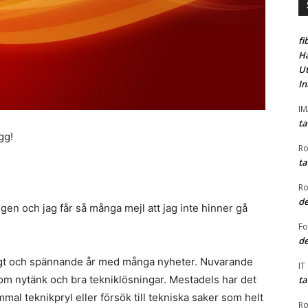
fi
Ha
Ut
In
I
ta
gg!
Ro
ta
Ro
de
gen och jag får så många mejl att jag inte hinner gå
F
de
oligt och spännande år med många nyheter. Nuvarande
IT
nom nytänk och bra tekniklösningar. Mestadels har det
ta
mmal teknikpryl eller försök till tekniska saker som helt
Ro