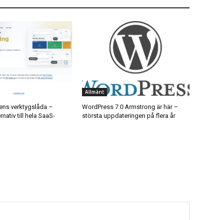
Allmänt
ns verktygslåda –
WordPress 7.0 Armstrong är här –
nativ till hela SaaS-
största uppdateringen på flera år