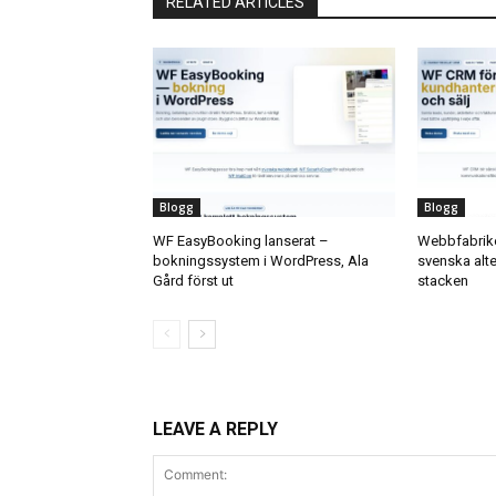
RELATED ARTICLES
Blogg
Blogg
WF EasyBooking lanserat –
Webbfabrike
bokningssystem i WordPress, Ala
svenska alter
Gård först ut
stacken
LEAVE A REPLY