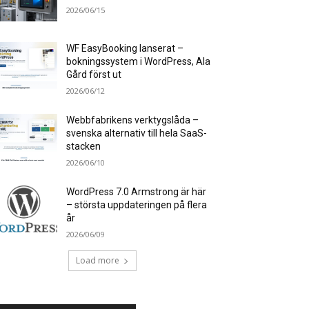
2026/06/15
WF EasyBooking lanserat –
bokningssystem i WordPress, Ala
Gård först ut
2026/06/12
Webbfabrikens verktygslåda –
svenska alternativ till hela SaaS-
stacken
2026/06/10
WordPress 7.0 Armstrong är här
– största uppdateringen på flera
år
2026/06/09
Load more