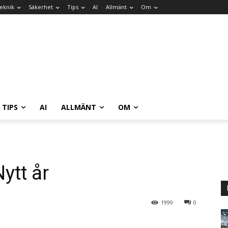
eknik
Säkerhet
Tips
AI
Allmänt
Om
TIPS
AI
ALLMÄNT
OM
ytt år
1999
0