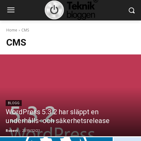
Home
CMS
CMS
BLOGG
WordPress 5.3.2 har släppt en
underhålls- och säkerhetsrelease
Robert
-
2019/12/21