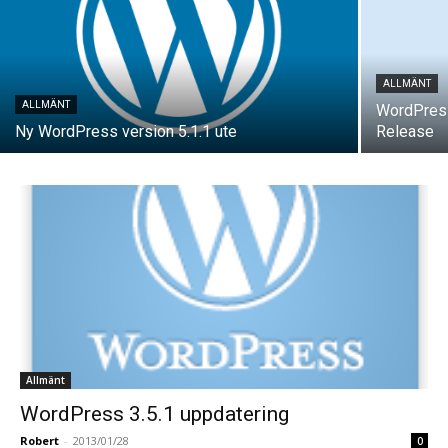
ALLMÄNT
ALLMÄNT
WordPress
Ny WordPress version 5.1.1 ute
Release
Allmänt
WordPress 3.5.1 uppdatering
Robert
-
2013/01/28
0