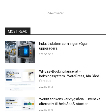
- Advertisment -
MOST READ
Industridatorn som ingen vågar
uppgradera
2026/06/15
WF EasyBooking lanserat –
bokningssystem i WordPress, Ala Gård
först ut
2026/06/12
Webbfabrikens verktygslåda – svenska
alternativ till hela SaaS-stacken
2026/06/10