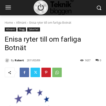
Home
Allmänt
Enisa ryter till om farliga Botnät
Allmänt
Blogg
Säkerhet
Enisa ryter till om farliga
Botnät
By
Robert
2011/03/09
1637
0