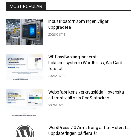
MOST POPULAR
Industridatorn som ingen vågar
uppgradera
2026/06/15
WF EasyBooking lanserat –
bokningssystem i WordPress, Ala Gård
först ut
2026/06/12
Webbfabrikens verktygslåda – svenska
alternativ till hela SaaS-stacken
2026/06/10
WordPress 7.0 Armstrong är här – största
uppdateringen på flera år