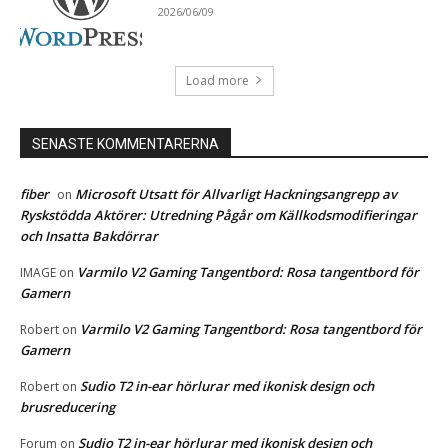
2026/06/09
Load more
SENASTE KOMMENTARERNA
fiber
Microsoft Utsatt för Allvarligt Hackningsangrepp av
on
Ryskstödda Aktörer: Utredning Pågår om Källkodsmodifieringar
och Insatta Bakdörrar
Varmilo V2 Gaming Tangentbord: Rosa tangentbord för
IMAGE
on
Gamern
Varmilo V2 Gaming Tangentbord: Rosa tangentbord för
Robert
on
Gamern
Sudio T2 in-ear hörlurar med ikonisk design och
Robert
on
brusreducering
Sudio T2 in-ear hörlurar med ikonisk design och
Forum
on