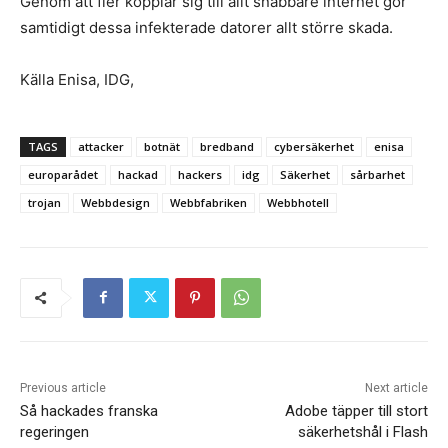
Genom att fler kopplar sig till allt snabbare internet gör
samtidigt dessa infekterade datorer allt större skada.
Källa Enisa, IDG,
TAGS
attacker
botnät
bredband
cybersäkerhet
enisa
europarådet
hackad
hackers
idg
Säkerhet
sårbarhet
trojan
Webbdesign
Webbfabriken
Webbhotell
Previous article
Next article
Så hackades franska
Adobe täpper till stort
regeringen
säkerhetshål i Flash